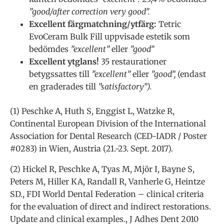
”good/after correction very good”.
Excellent färgmatchning/ytfärg:
Tetric
EvoCeram Bulk Fill uppvisade estetik som
bedömdes
”excellent”
eller
”good”
Excellent ytglans!
35 restaurationer
betygssattes till
”excellent”
eller
”good”,
(endast
en graderades till
”satisfactory”).
(1) Peschke A, Huth S, Enggist L, Watzke R,
Continental European Division of the International
Association for Dental Research (CED-IADR / Poster
#0283) in Wien, Austria (21.-23. Sept. 2017).
(2) Hickel R, Peschke A, Tyas M, Mjör I, Bayne S,
Peters M, Hiller KA, Randall R, Vanherle G, Heintze
SD., FDI World Dental Federation – clinical criteria
for the evaluation of direct and indirect restorations.
Update and clinical examples., J Adhes Dent 2010