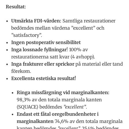
Resultat:
Utmärkta FDI-värden:
Samtliga restaurationer
bedömdes mellan värdena ”excellent” och
”satisfactory”.
Ingen postoperativ sensibilitet
Inga lossnade fyllningar
! 100% av
restaurationerna satt kvar (4 avhopp).
Inga frakturer eller sprickor
på material eller tand
förekom.
Excellenta estetiska resultat!
Ringa missfärgning vid marginalkanten:
98,3% av den totala marginala kanten
(SQUACE) bedömdes
”excellent”
.
Endast ett fåtal oregelbundenheter i
marginalkanten
74,6% av den totala marginala
kanten bedömdes
”excellent”.
25,4% bedömdes