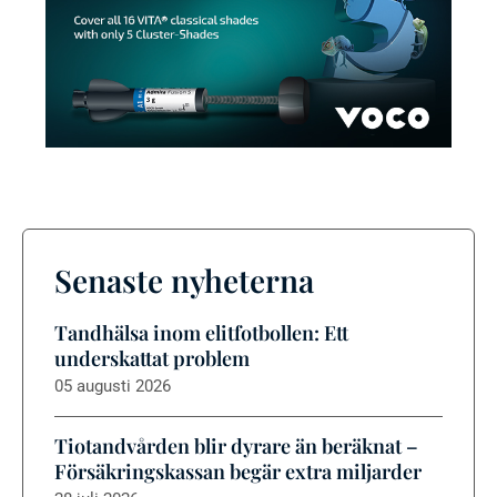
Senaste nyheterna
Tandhälsa inom elitfotbollen: Ett
underskattat problem
05 augusti 2026
Tiotandvården blir dyrare än beräknat –
Försäkringskassan begär extra miljarder