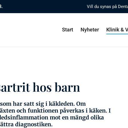
8.
Vill du synas på Dent
Start
Nyheter
Klinik &
artrit hos barn
som har satt sig i käkleden. Om
växten och funktionen påverkas i käken. I
ledsinflammation mot en mängd olika
bättra diagnostiken.