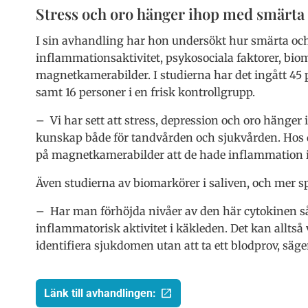
Stress och oro hänger ihop med smärta
I sin avhandling har hon undersökt hur smärta och f
inflammationsaktivitet, psykosociala faktorer, biom
magnetkamerabilder. I studierna har det ingått 45
samt 16 personer i en frisk kontrollgrupp.
– Vi har sett att stress, depression och oro hänger
kunskap både för tandvården och sjukvården. Hos 
på magnetkamerabilder att de hade inflammation i
Även studierna av biomarkörer i saliven, och mer sp
– Har man förhöjda nivåer av den här cytokinen så
inflammatorisk aktivitet i käkleden. Det kan alltså
identifiera sjukdomen utan att ta ett blodprov, säg
Länk till avhandlingen: