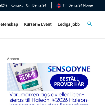
al24?
Kontakt
Om Dental24
Till Dental24 Norge
 Vetenskap
Kurser & Event
Lediga jobb