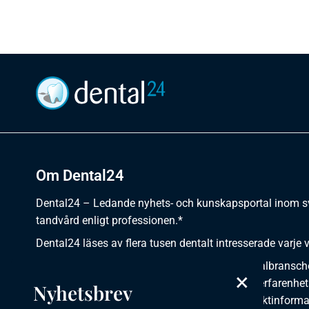
Om Dental24
Dental24 – Ledande nyhets- och kunskapsportal inom 
tandvård enligt professionen.*
Dental24 läses av flera tusen dentalt intresserade varje 
Dental24 erbjuder yrkesverksamma inom dentalbransch
×
plats för nyheter, kunskap, aktuella händelser, erfarenhet
Nyhetsbrev
utbildningar, artiklar, dokumentation och produktinforma