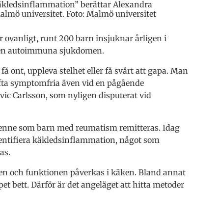
äkledsinflammation” berättar Alexandra
almö universitet. Foto: Malmö universitet
är ovanligt, runt 200 barn insjuknar årligen i
v den autoimmuna sjukdomen.
 ont, uppleva stelhet eller få svårt att gapa. Man
ofta symptomfria även vid en pågående
ic Carlsson, som nyligen disputerat vid
ll henne som barn med reumatism remitteras. Idag
identifiera käkledsinflammation, något som
as.
ten och funktionen påverkas i käken. Bland annat
et bett. Därför är det angeläget att hitta metoder