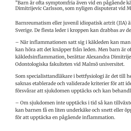
”Barn är ofta symptomfria även vid en pågående k
Dimitrijevic Carlsson, som nyligen disputerat vid M
Barnreumatism eller juvenil idiopatisk artrit (JIA) 
Sverige. De flesta leder i kroppen kan drabbas a
– När inflammationen satt sig i käkleden kan man få
kan höra att det knäpper från leden. Men barn är 
käkledsinflammation, berättar Alexandra Dimitrijev
Odontologiska fakulteten vid Malmö universitet.
Som specialisttandläkare i bettfysiologi är det ti
saknas etablerade och validerade kriterier för att 
försvårar att sjukdomen upptäcks och kan behandl
– Om sjukdomen inte upptäcks i tid så kan tillväx
kan barnen få en liten underkäke och snett eller öpp
för att upptäcka en pågående inflammation.