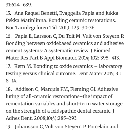
31:624–639.
Ana Raquel Benetti, Evaggelia Papia and Jukka
Pekka Matinlinna. Bonding ceramic restorations.
Nor Tannlegeforen Tid. 2019; 129: 30-36.
Papia E, Larsson C, Du Toit M, Vult von Steyern P.
Bonding between oxidebased ceramics and adhesive
cement systems: A systematic review. J Biomed
Mater Res Part B Appl Biomater. 2014; 102: 395–413.
Kern M. Bonding to oxide ceramics – laboratory
testing versus clinical outcome. Dent Mater 2015; 31:
8–14.
Addison O, Marquis PM, Fleming GJ. Adhesive
luting of all-ceramic restorations–the impact of
cementation variables and short-term water storage
on the strength of a feldspathic dental ceramic. J
Adhes Dent. 2008;10(4):285–293.
Johansson C, Vult von Steyern P. Porcelain and