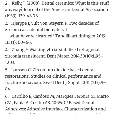
Kelly, J. (2008). Dental ceramics: What is this stuff
anyway? Journal of the American Dental Association
(1939). 139. 4S-7S.
Hjerppe J, Vult Von Steyern P. Two decades of
zirconia as a dental biomaterial
– what have we learned? Tandläkartidningen 2019;
111 (1): 60–66.
Zhang Y. Making yttria-stabilized tetragonal
zirconia translucent. Dent Mater. 2014;30(10):1195–
1203.
Larsson C. Zirconium dioxide based dental
restorations. Studies on clinical performance and
fracture behaviour. Swed Dent J Suppl. 2011;(213):9–
84.
Carrilho E, Cardoso M, Marques Ferreira M, Marto
CM, Paula A, Coelho AS. 10-MDP Based Dental
Adhesives: Adhesive Interface Characterization and