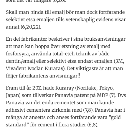
som det var tidigare (6,20).
Skall man binda till emalj bör man dock fortfarande
selektivt etsa emaljen tills vetenskaplig evidens visar
annat (6,20,22).
En del fabrikanter beskriver i sina bruksanvisningar
att man kan hoppa över etsning av emalj med
fosforsyra, använda total-etch teknik av både
dentin/emalj eller selektivt etsa endast emaljen (3M,
Vivadent Ivoclar, Kuraray). Det viktigaste är att man
följer fabrikantens anvisningar!!
Fram till år 2011 hade Kuraray (Noritake, Tokyo,
Japan) som tillverkar Panavia patent på MDP (7). Dvs
Panavia var det enda cementet som man kunde
adhesivt cementera zirkonia med (7,8). Panavia har i
många år ansetts och anses fortfarande vara ”gold
standard” för cement i flera studier (6,8).