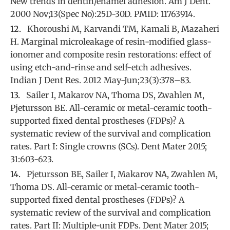
New trends in dentin/enamel adhesion. Am J Dent.
2000 Nov;13(Spec No):25D-30D. PMID: 11763914.
Khoroushi M, Karvandi TM, Kamali B, Mazaheri
H. Marginal microleakage of resin-modified glass-
ionomer and composite resin restorations: effect of
using etch-and-rinse and self-etch adhesives.
Indian J Dent Res. 2012 May-Jun;23(3):378–83.
Sailer I, Makarov NA, Thoma DS, Zwahlen M,
Pjetursson BE. All-ceramic or metal-ceramic tooth-
supported fixed dental prostheses (FDPs)? A
systematic review of the survival and complication
rates. Part I: Single crowns (SCs). Dent Mater 2015;
31:603-623.
Pjetursson BE, Sailer I, Makarov NA, Zwahlen M,
Thoma DS. All-ceramic or metal-ceramic tooth-
supported fixed dental prostheses (FDPs)? A
systematic review of the survival and complication
rates. Part II: Multiple-unit FDPs. Dent Mater 2015;