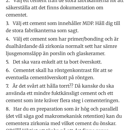
Välj ett cement från de stora fabrikanterna för att
säkerställa att det finns dokumentation om
cementet.
Välj ett cement som innehåller MDP. Håll dig till
de stora fabrikanterna som sagt.
Välj ett cement som har primer/bonding och är
dualhärdande då zirkonia normalt sett har sämre
ljusgenomsläpp än porslin och glaskeramer.
Det ska vara enkelt att ta bort överskott.
Cementet skall ha röntgenkontrast för att se
eventuella cementöverskott på röntgen.
Är det svårt att hålla torrt?? Då kanske du ska
använda ett mindre fuktkänsligt cement och ett
cement som inte kräver flera steg i cementeringen.
Har du en preparation som är hög och parallell
(det vill säga god makromekanisk retention) kan du
cementera zirkonia med vilket cement du önskar.