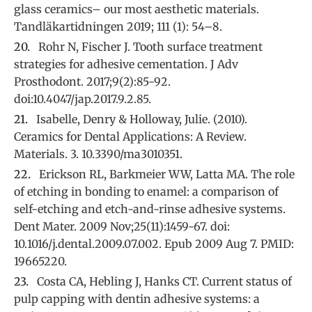
glass ceramics– our most aesthetic materials.
Tandläkartidningen 2019; 111 (1): 54–8.
Rohr N, Fischer J. Tooth surface treatment
strategies for adhesive cementation. J Adv
Prosthodont. 2017;9(2):85-92.
doi:10.4047/jap.2017.9.2.85.
Isabelle, Denry & Holloway, Julie. (2010).
Ceramics for Dental Applications: A Review.
Materials. 3. 10.3390/ma3010351.
Erickson RL, Barkmeier WW, Latta MA. The role
of etching in bonding to enamel: a comparison of
self-etching and etch-and-rinse adhesive systems.
Dent Mater. 2009 Nov;25(11):1459-67. doi:
10.1016/j.dental.2009.07.002. Epub 2009 Aug 7. PMID:
19665220.
Costa CA, Hebling J, Hanks CT. Current status of
pulp capping with dentin adhesive systems: a