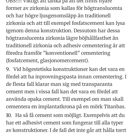
OBS!!!! Viktigt att tänka på att det finns nyare
former av zirkonia som kallas för högtranslucenta
och har högre ljusgenomsläpp än traditionell
zirkonia och att till exempel fosfatscement kan lysa
igenom denna konstruktion. Dessutom har dessa
högtranslucenta zirkonia lägre böjhållfasthet än
traditionell zirkonia och adhesiv cementering är att
föredra framför ”konventionell” cementering
(fosfatcement, glasjonomercement).
Vid högestetiska konstruktioner kan det vara en
fördel att ha inprovningspasta innan cementering. I
de flesta fall klarar man sig med transparanta
cement men i vissa fall kan det vara en fördel att
använda opaka cement. Till exempel om man skall
cementera en implantatkrona på en mörk Titanbas.
Ha så få cement som möjligt. Exempelvis att du
har ett adhesivt cement som fungerar till alla typer
av konstruktioner. I de fall det inte går att hålla torrt