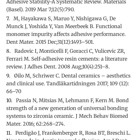
Adhesive Stability-A Systematic Review. Materials
(Basel). 2019 Mar 7;12(5):790.
M, Hayakawa S, Maruo Y, Nishigawa G, De
Munck J, Yoshida Y, Van Meerbeek B. Functional
monomer impurity affects adhesive performance.
Dent Mater. 2015 Dec;31(12):1493–501.
Radovic I, Monticelli F, Goracci C, Vulicevic ZR,
Ferrari M. Self-adhesive resin cements: a literature
review. J Adhes Dent. 2008 Aug;10(4):251–8.
Øilo M, Schriwer C. Dental ceramics – aesthetics
and clinical use. Tandläkartidningen 2017; 109 (12):
66–70
Passia N, Mitsias M, Lehmann F, Kern M. Bond
strength of a new generation of universal bonding
systems to zirconia ceramic. J Mech Behav Biomed
Mater. 2016; 62:268–274.
Perdigão J, Frankenberger R, Rosa BT, Breschi L.