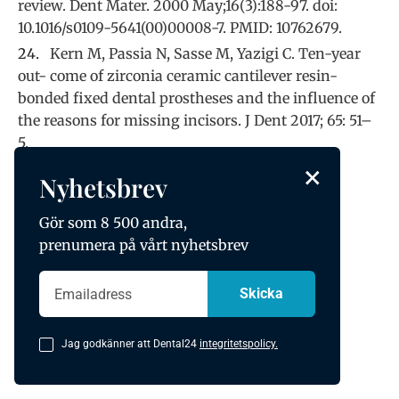
review. Dent Mater. 2000 May;16(3):188-97. doi:
10.1016/s0109-5641(00)00008-7. PMID: 10762679.
Kern M, Passia N, Sasse M, Yazigi C. Ten-year
out- come of zirconia ceramic cantilever resin-
bonded fixed dental prostheses and the influence of
the reasons for missing incisors. J Dent 2017; 65: 51–
5.
×
Nyhetsbrev
Gör som 8 500 andra,
prenumera på vårt nyhetsbrev
Jag godkänner att Dental24
integritetspolicy.