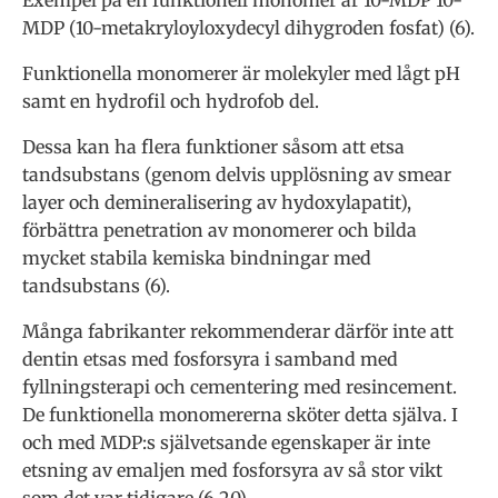
Exempel på en funktionell monomer är 10-MDP 10-
MDP (10-metakryloyloxydecyl dihygroden fosfat) (6).
Funktionella monomerer är molekyler med lågt pH
samt en hydrofil och hydrofob del.
Dessa kan ha flera funktioner såsom att etsa
tandsubstans (genom delvis upplösning av smear
layer och demineralisering av hydoxylapatit),
förbättra penetration av monomerer och bilda
mycket stabila kemiska bindningar med
tandsubstans (6).
Många fabrikanter rekommenderar därför inte att
dentin etsas med fosforsyra i samband med
fyllningsterapi och cementering med resincement.
De funktionella monomererna sköter detta själva. I
och med MDP:s självetsande egenskaper är inte
etsning av emaljen med fosforsyra av så stor vikt