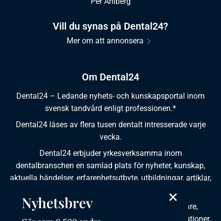
Per Ahlberg
Vill du synas på Dental24?
Mer om att annonsera
Om Dental24
Dental24 – Ledande nyhets- och kunskapsportal inom
svensk tandvård enligt professionen.*
Dental24 läses av flera tusen dentalt intresserade varje
vecka.
Dental24 erbjuder yrkesverksamma inom
dentalbranschen en samlad plats för nyheter, kunskap,
aktuella händelser, erfarenhetsutbyte, utbildningar, artiklar,
dokumentation och produktinformation.
×
Nyhetsbrev
Dental24 produceras i samverkan med tandläkare,
tandhygienister, tandsköterskor, tandtekniker, institutioner,