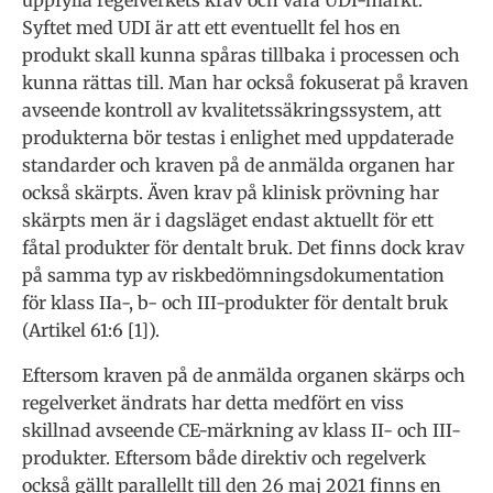
Syftet med UDI är att ett eventuellt fel hos en
produkt skall kunna spåras tillbaka i processen och
kunna rättas till. Man har också fokuserat på kraven
avseende kontroll av kvalitetssäkringssystem, att
produkterna bör testas i enlighet med uppdaterade
standarder och kraven på de anmälda organen har
också skärpts. Även krav på klinisk prövning har
skärpts men är i dagsläget endast aktuellt för ett
fåtal produkter för dentalt bruk. Det finns dock krav
på samma typ av riskbedömningsdokumentation
för klass IIa-, b- och III-produkter för dentalt bruk
(Artikel 61:6 [1]).
Eftersom kraven på de anmälda organen skärps och
regelverket ändrats har detta medfört en viss
skillnad avseende CE-märkning av klass II- och III-
produkter. Eftersom både direktiv och regelverk
också gällt parallellt till den 26 maj 2021 finns en