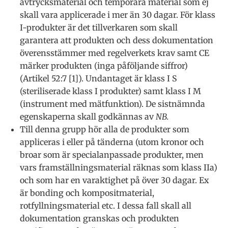
avtrycksmaterial och temporära material som ej
skall vara applicerade i mer än 30 dagar. För klass
I-produkter är det tillverkaren som skall
garantera att produkten och dess dokumentation
överensstämmer med regelverkets krav samt CE
märker produkten (inga påföljande siffror)
(Artikel 52:7 [1]). Undantaget är klass I S
(steriliserade klass I produkter) samt klass I M
(instrument med mätfunktion). De sistnämnda
egenskaperna skall godkännas av
NB.
Till denna grupp hör alla de produkter som
appliceras i eller på tänderna (utom kronor och
broar som är specialanpassade produkter, men
vars framställningsmaterial räknas som klass IIa)
och som har en varaktighet på över 30 dagar. Ex
är bonding och kompositmaterial,
rotfyllningsmaterial etc. I dessa fall skall all
dokumentation granskas och produkten