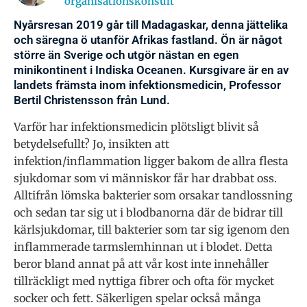
organisationskonsult
Nyårsresan 2019 går till Madagaskar, denna jättelika
och säregna ö utanför Afrikas fastland. Ön är något
större än Sverige och utgör nästan en egen
minikontinent i Indiska Oceanen. Kursgivare är en av
landets främsta inom infektionsmedicin, Professor
Bertil Christensson från Lund.
Varför har infektionsmedicin plötsligt blivit så
betydelsefullt? Jo, insikten att
infektion/inflammation ligger bakom de allra flesta
sjukdomar som vi människor får har drabbat oss.
Alltifrån lömska bakterier som orsakar tandlossning
och sedan tar sig ut i blodbanorna där de bidrar till
kärlsjukdomar, till bakterier som tar sig igenom den
inflammerade tarmslemhinnan ut i blodet. Detta
beror bland annat på att vår kost inte innehåller
tillräckligt med nyttiga fibrer och ofta för mycket
socker och fett. Säkerligen spelar också många