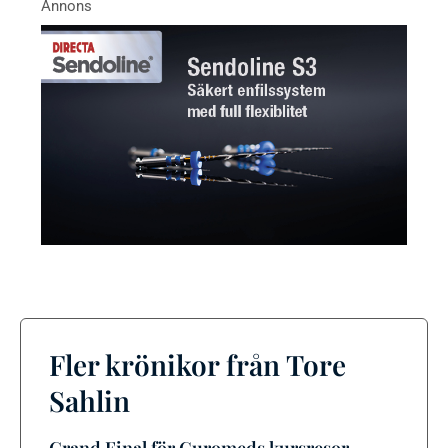
Fler krönikor från Tore
Sahlin
Grand Final för Curomeds kursresor –