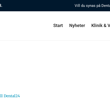
8.
Vill du synas på Dent
Start
Nyheter
Klinik &
ll Dental24