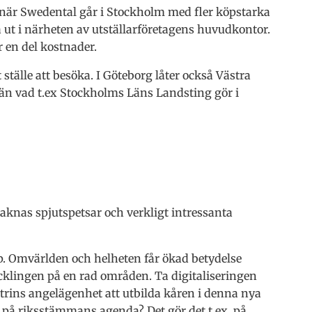
 när Swedental går i Stockholm med fler köpstarka
 ut i närheten av utställarföretagens huvudkontor.
r en del kostnader.
tälle att besöka. I Göteborg låter också Västra
a än vad t.ex Stockholms Läns Landsting gör i
knas spjutspetsar och verkligt intressanta
p. Omvärlden och helheten får ökad betydelse
cklingen på en rad områden. Ta digitaliseringen
trins angelägenhet att utbilda kåren i denna nya
d på riksstämmans agenda? Det gör det t.ex. på