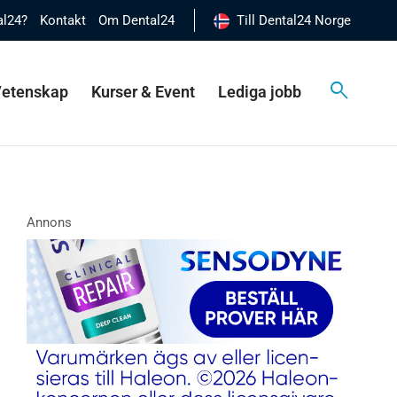
al24?
Kontakt
Om Dental24
Till Dental24 Norge
 Vetenskap
Kurser & Event
Lediga jobb