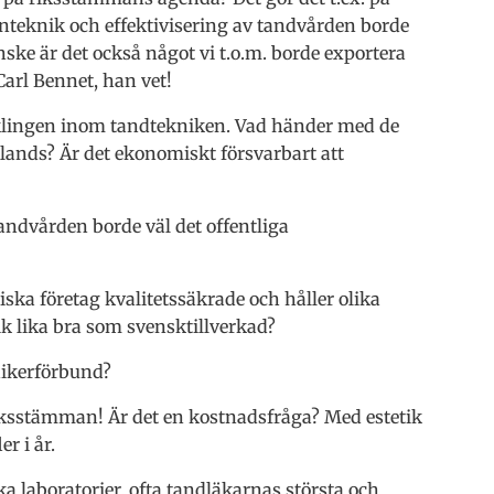
teknik och effektivisering av tandvården borde
ske är det också något vi t.o.m. borde exportera
arl Bennet, han vet!
cklingen inom tandtekniken. Vad händer med de
ands? Är det ekonomiskt försvarbart att
andvården borde väl det offentliga
ska företag kvalitetssäkrade och håller olika
k lika bra som svensktillverkad?
ikerförbund?
Riksstämman! Är det en kostnadsfråga? Med estetik
r i år.
a laboratorier, ofta tandläkarnas största och