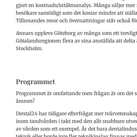
gjort en kostnads/intäktsanalys. Många säljer mer
besökare samtidigt som det kostar mindre att ställa
Tillresandes resor och övernattningar står också fö
Annars upplevs Göteborg av många som ett trevligt s
Götalandsregionen flera av sina anställda att delt
Stockholm.
Programmet
Programmet är omfattande men frågan är om det sa
ämnen?
Dental24 har tidigare efterfrågat mer tvärvetenska
inom tandvården i takt med den allt snabbare utve
av vården som ett exempel. Är det bara dentalindus
teknik eller borde inte fler teknikinslag finnas me