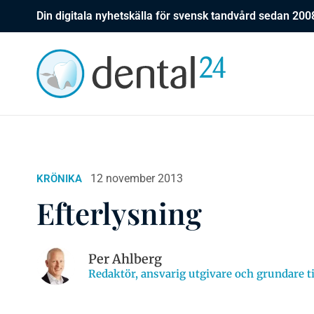
Din digitala nyhetskälla för svensk tandvård sedan 200
12 november 2013
KRÖNIKA
Efterlysning
Per Ahlberg
Redaktör, ansvarig utgivare och grundare ti