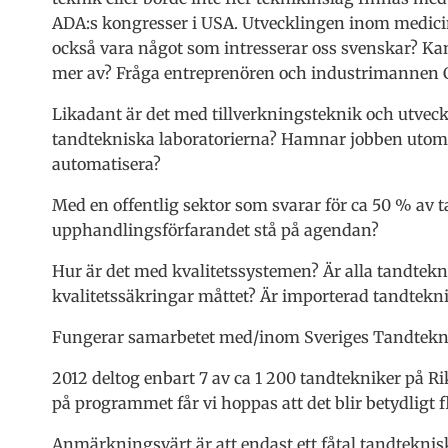
ADA:s kongresser i USA. Utvecklingen inom medicin
också vara något som intresserar oss svenskar? Kan
mer av? Fråga entreprenören och industrimannen C
Likadant är det med tillverkningsteknik och utve
tandtekniska laboratorierna? Hamnar jobben utoml
automatisera?
Med en offentlig sektor som svarar för ca 50 % av t
upphandlingsförfarandet stå på agendan?
Hur är det med kvalitetssystemen? Är alla tandtekni
kvalitetssäkringar måttet? Är importerad tandtekni
Fungerar samarbetet med/inom Sveriges Tandtekn
2012 deltog enbart 7 av ca 1 200 tandtekniker på 
på programmet får vi hoppas att det blir betydligt fle
Anmärkningsvärt är att endast ett fåtal tandteknisk