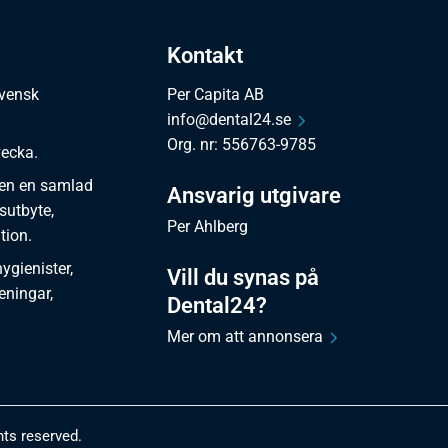
Kontakt
svensk
Per Capita AB
info@dental24.se
Org. nr: 556763-9785
vecka.
en en samlad
Ansvarig utgivare
sutbyte,
Per Ahlberg
tion.
gienister,
Vill du synas på
reningar,
Dental24?
Mer om att annonsera
hts reserved.