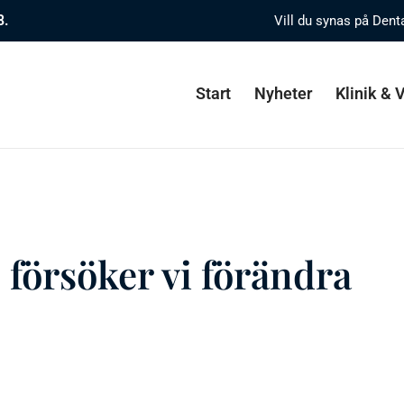
8.
Vill du synas på Dent
Start
Nyheter
Klinik &
försöker vi förändra