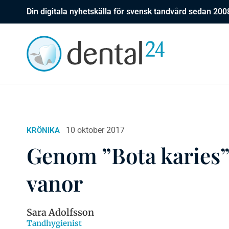
Din digitala nyhetskälla för svensk tandvård sedan 200
10 oktober 2017
KRÖNIKA
Genom ”Bota karies” 
vanor
Sara Adolfsson
Tandhygienist