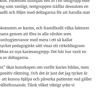
ektet. Patienten slumpas sen in i en testgrupp eller
ng som vanligt, testgruppen träffar dessutom en
uellt och följer med deltagarna för att handla mat
komsten av karies, och framförallt vilka faktorer
mmans genom att föra in alla värden som
 munhygienvanor med mera i ett så kallat
ycket pedagogiskt sätt visar ett cirkeldiagram
abbas av nya kariesangrepp. Det här har varit en
a av deltagarna.
es” ökat kunskapen om varför karies bildas, men
ositiv riktning. Och det är just det jag tycker är
att kunna hjälpa och påverka patienter vad gäller
välbefinnande. Tänk vilket viktigt yrke vi