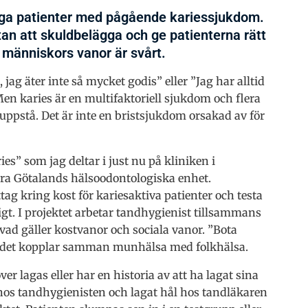
nga patienter med pågående kariessjukdom.
an att skuldbelägga och ge patienterna rätt
a människors vanor är svårt.
jag äter inte så mycket godis” eller ”Jag har alltid
Men karies är en multifaktoriell sjukdom och flera
 uppstå. Det är inte en bristsjukdom orsakad av för
es” som jag deltar i just nu på kliniken i
ra Götalands hälsoodontologiska enhet.
afttag kring kost för kariesaktiva patienter och testa
igt. I projektet arbetar tandhygienist tillsammans
vad gäller kostvanor och sociala vanor. ”Bota
om det kopplar samman munhälsa med folkhälsa.
er lagas eller har en historia av att ha lagat sina
g hos tandhygienisten och lagat hål hos tandläkaren