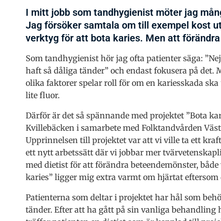
I mitt jobb som tandhygienist möter jag må
Jag försöker samtala om till exempel kost ut
verktyg för att bota karies. Men att förändr
Som tandhygienist hör jag ofta patienter säga: ”Nej, 
haft så dåliga tänder” och endast fokusera på det. 
olika faktorer spelar roll för om en kariesskada ska
lite fluor.
Därför är det så spännande med projektet ”Bota kari
Kvillebäcken i samarbete med Folktandvården Väst
Upprinnelsen till projektet var att vi ville ta ett kr
ett nytt arbetssätt där vi jobbar mer tvärvetenskapl
med dietist för att förändra beteendemönster, både 
karies” ligger mig extra varmt om hjärtat efters
Patienterna som deltar i projektet har hål som behöv
tänder. Efter att ha gått på sin vanliga behandlin