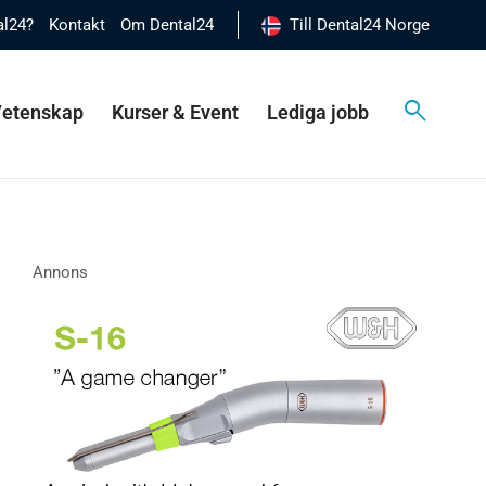
al24?
Kontakt
Om Dental24
Till Dental24 Norge
 Vetenskap
Kurser & Event
Lediga jobb