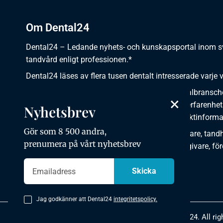
Om Dental24
Dental24 – Ledande nyhets- och kunskapsportal inom 
tandvård enligt professionen.*
Dental24 läses av flera tusen dentalt intresserade varje 
Dental24 erbjuder yrkesverksamma inom dentalbransch
×
plats för nyheter, kunskap, aktuella händelser, erfarenhet
Nyhetsbrev
utbildningar, artiklar, dokumentation och produktinforma
Gör som 8 500 andra,
Dental24 produceras i samverkan med tandläkare, tandhy
prenumera på vårt nyhetsbrev
tandsköterskor, tandtekniker, institutioner, kursgivare, fö
organisationer, leverantörer och andra medier.
Jag godkänner att Dental24
integritetspolicy.
Copyright © 2026 Dental24. All rig
Integritetspolicy