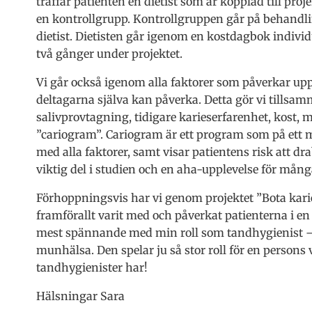
träffar patienten en dietist som är kopplad till proj
en kontrollgrupp. Kontrollgruppen går på behandli
dietist. Dietisten går igenom en kostdagbok individ
två gånger under projektet.
Vi går också igenom alla faktorer som påverkar upp
deltagarna själva kan påverka. Detta gör vi tillsa
salivprovtagning, tidigare karieserfarenhet, kost,
”cariogram”. Cariogram är ett program som på ett m
med alla faktorer, samt visar patientens risk att dr
viktig del i studien och en aha-upplevelse för mång
Förhoppningsvis har vi genom projektet ”Bota kari
framförallt varit med och påverkat patienterna i en p
mest spännande med min roll som tandhygienist – 
munhälsa. Den spelar ju så stor roll för en persons 
tandhygienister har!
Hälsningar Sara