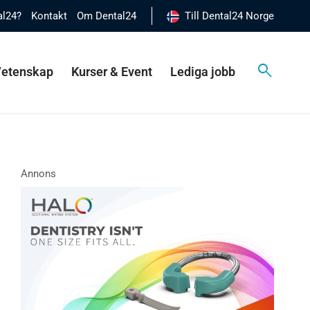
al24?
Kontakt
Om Dental24
Till Dental24 Norge
 Vetenskap
Kurser & Event
Lediga jobb