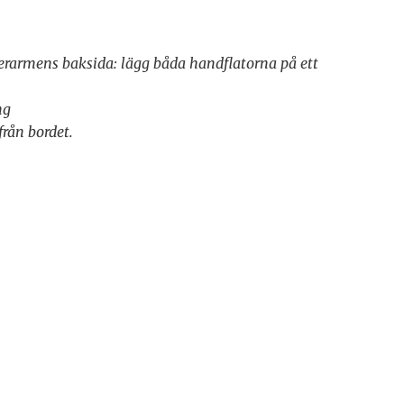
erarmens baksida: lägg båda handflatorna på ett
ng
rån bordet.