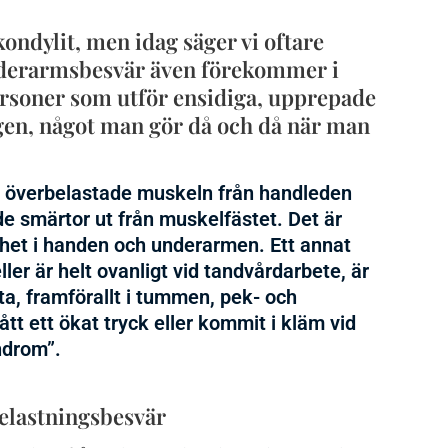
kondylit, men idag säger vi oftare
nderarmsbesvär även förekommer i
rsoner som utför ensidiga, upprepade
gen, något man gör då och då när man
n överbelastade muskeln från handleden
e smärtor ut från muskelfästet. Det är
öshet i handen och underarmen. Ett annat
ler är helt ovanligt vid tandvårdarbete, är
a, framförallt i tummen, pek- och
tt ett ökat tryck eller kommit i
kläm vid
ndrom”
.
elastningsbesvär