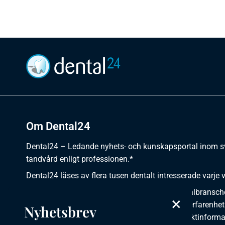
Om Dental24
Dental24 – Ledande nyhets- och kunskapsportal inom 
tandvård enligt professionen.*
Dental24 läses av flera tusen dentalt intresserade varje 
Dental24 erbjuder yrkesverksamma inom dentalbransch
×
plats för nyheter, kunskap, aktuella händelser, erfarenhet
Nyhetsbrev
utbildningar, artiklar, dokumentation och produktinforma