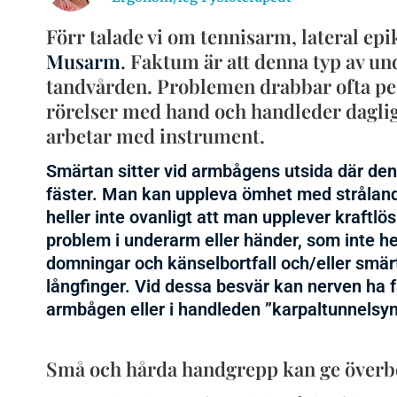
Förr talade vi om tennisarm, lateral epi
Musarm
.
Faktum är att denna typ av u
tandvården. Problemen drabbar ofta pe
rörelser med hand och handleder dagli
arbetar med instrument.
Smärtan sitter vid armbågens utsida där de
fäster. Man kan uppleva ömhet med stråland
heller inte ovanligt att man upplever kraftl
problem i underarm eller händer, som inte hel
domningar och känselbortfall och/eller smärt
långfinger. Vid dessa besvär kan nerven ha få
armbågen
eller i handleden
”karpaltunnelsy
Små och hårda handgrepp kan ge överb