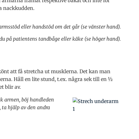
d armarna framåt respektive bakåt och inte för
ra nackkudden.
armsstöd eller handstöd om det går (se vänster hand).
r du på patientens tandbåge eller käke (se höger hand).
önt att få stretcha ut musklerna. Det kan man
rna. Håll en lite stund, t.ex. några sek till en ½
t blir av.
ck armen, böj handleden
, ta hjälp av den andra