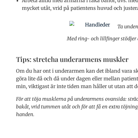
Arbeta alltid med armarna i raka banor, dvs. me
mycket utåt, vrid på patientens huvud och juste
Ta under
Med ring- och lillfinger stödje
Tips: stretcha underarmens muskler
Om du har ont i underarmen kan det ibland vara sk
göra lite då och då under dagen eller mellan patiente
min, viktigast är inte tiden man håller ut utan att de
För att töja musklerna på underarmens ovansida: strä
bakåt, vrid tummen utåt och för att få en extra töjning
handen.