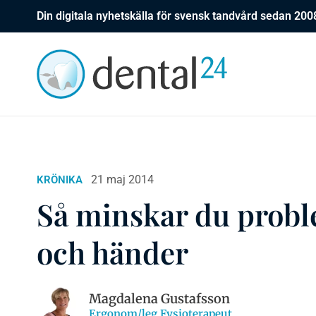
Din digitala nyhetskälla för svensk tandvård sedan 200
21 maj 2014
KRÖNIKA
Så minskar du prob
och händer
Magdalena Gustafsson
Ergonom/leg Fysioterapeut