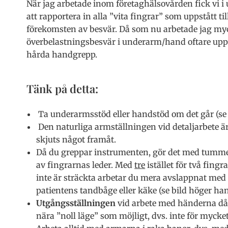
När jag arbetade inom företaghälsovården fick vi 
att rapportera in alla ”vita fingrar” som uppstått til
förekomsten av besvär. Då som nu arbetade jag my
överbelastningsbesvär i underarm/hand oftare up
hårda handgrepp.
Tänk på detta:
Ta underarmsstöd eller handstöd om det går (se 
Den naturliga armställningen vid detaljarbete 
skjuts något framåt.
Då du greppar instrumenten, gör det med tumme,
av fingrarnas leder. Med
tre
istället för två fing
inte är sträckta arbetar du mera avslappnat med 
patientens tandbåge eller käke (se bild höger han
Utgångsställningen
vid arbete med händerna då 
nära ”noll läge” som möjligt, dvs. inte för mycket 