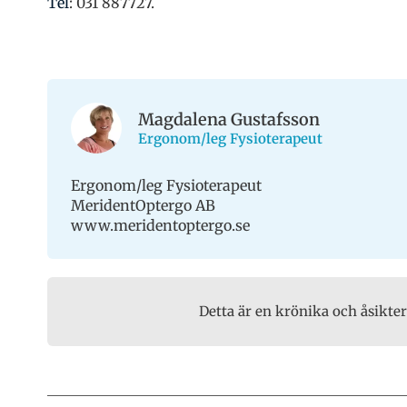
Tel
: 031 887727.
Magdalena Gustafsson
Ergonom/leg Fysioterapeut
Ergonom/leg Fysioterapeut
MeridentOptergo AB
www.meridentoptergo.se
Detta är en krönika och åsikte