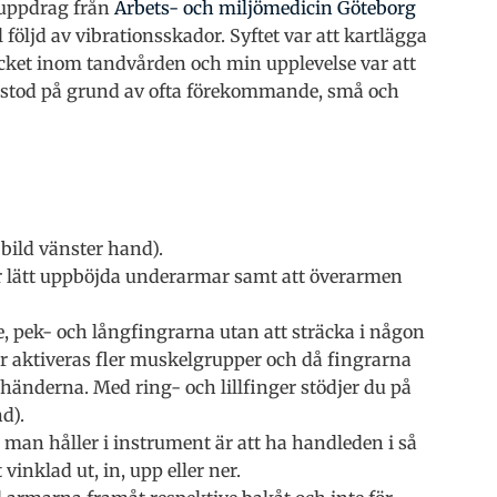
i uppdrag från
Arbets- och miljömedicin Göteborg
l följd av vibrationsskador. Syftet var att kartlägga
cket inom tandvården och min upplevelse var att
pstod på grund av ofta förekommande, små och
bild vänster hand).
är lätt uppböjda underarmar samt att överarmen
 pek- och långfingrarna utan att sträcka i någon
rar aktiveras fler muskelgrupper och då fingrarna
händerna. Med ring- och lillfinger stödjer du på
d).
man håller i instrument är att ha handleden i så
vinklad ut, in, upp eller ner.