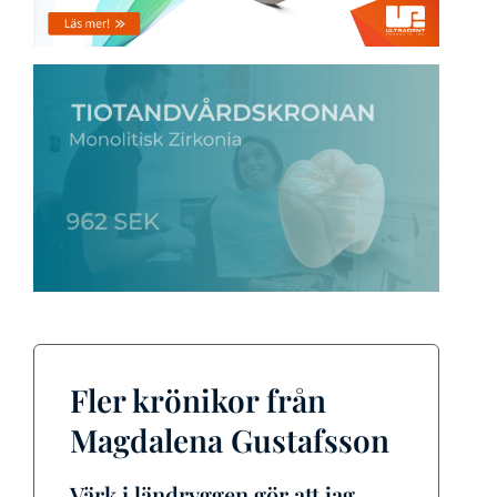
Fler krönikor från
Magdalena Gustafsson
Värk i ländryggen gör att jag