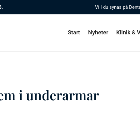
8.
Vill du synas på Dent
Start
Nyheter
Klinik &
lem i underarmar