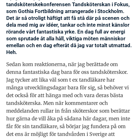
tandsköterskekonferensen Tandsköterskan i Fokus,
som Gothia Fortbildning arrangerade i Stockholm.
Det är så otroligt häftigt att få stå där på scenen och
dela med mig av idéer, tankar och inte minst känslor
rörande vårt fantastiska yrke. En dag full av energi
som sprutade åt alla håll, viktiga möten människor
emellan och en dag efteråt då jag var totalt utmattad.
Heh.
Sedan kom reaktionerna, när jag berättade om
denna fantastiska dag bara för oss tandsköterskor.
Jag tycker att lika väl som t ex tandläkare har
många utvecklingsdagar bara för sig, så behöver vi
det också för att hänga med och vara deras bästa
tandsköterska. Men när kommentarer och
meddelanden rullar in från sköterskor som berättar
hur gärna de vill åka på sådana här dagar, men inte
får för sin tandläkare, så börjar jag fundera på om
det ens är möjligt för tandvården i Sverige att