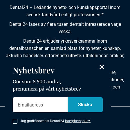
Dental24 – Ledande nyhets- och kunskapsportal inom
svensk tandvård enligt professionen.*
Dental24 läses av flera tusen dentalt intresserade varje
vecka.
Dental24 erbjuder yrkesverksamma inom
dentalbranschen en samlad plats för nyheter, kunskap,
aktuella händelser, erfarenhetsutbyte, utbildningar, artiklar,
×
dokumentation och produktinformation.
Nyhetsbrev
Dental24 produceras i samverkan med tandläkare,
tandhygienister, tandsköterskor, tandtekniker, institutioner,
Gör som 8 500 andra,
kursgivare, föreningar, organisationer, leverantörer och
prenumera på vårt nyhetsbrev
andra medier.
Integritetspolicy
Jag godkänner att Dental24
integritetspolicy.
Copyright © 2026 Dental24. All rights reserved.