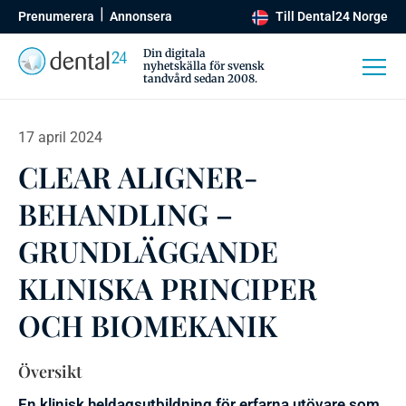
Prenumerera
Annonsera
Till Dental24 Norge
Din digitala
nyhetskälla för svensk
tandvård sedan 2008.
17 april 2024
CLEAR ALIGNER-
BEHANDLING –
GRUNDLÄGGANDE
KLINISKA PRINCIPER
OCH BIOMEKANIK
Översikt
En klinisk heldagsutbildning för erfarna utövare som