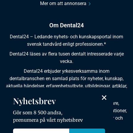
Mer om att annonsera
Om Dental24
Dental24 – Ledande nyhets- och kunskapsportal inom
svensk tandvård enligt professionen.*
Dental24 läses av flera tusen dentalt intresserade varje
vecka.
Dental24 erbjuder yrkesverksamma inom
dentalbranschen en samlad plats för nyheter, kunskap,
aktuella händelser, erfarenhetsutbyte, utbildningar, artiklar,
×
dokumentation och produktinformation.
Nyhetsbrev
Dental24 produceras i samverkan med tandläkare,
tandhygienister, tandsköterskor, tandtekniker, institutioner,
Gör som 8 500 andra,
kursgivare, föreningar, organisationer, leverantörer och
prenumera på vårt nyhetsbrev
andra medier.