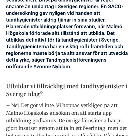
snarare än undantag i Sveriges regioner. En SACO-
undersökning gav nyligen vid handen att
tandhygienister aldrig tjänar in sina studier.
Planerade utbildningsplatser försvann, när Malmö
Högskola förlorade sitt tillstånd att utbilda. Det
utbildas definitivt för få tandhygienister i Sverige.
Tandhygienisterna har en viktig roll i framtiden och
regionerna måste börja ta sitt ansvar för att utveckla
detta yrke, säger Tandhygienistföreningens
ordförande Yvonne Nyblom.
Utbildar vi tillräckligt med tandhygienister i
Sverige idag?
– Nej. Det gör vi inte. Vi hoppas verkligen på att
Malmö Högskolas ansökan om att starta upp
utbildning godkänns. De övriga lärosätena har ju
gjort insatser genom att ta in ett överintag, men det
behövs en tydlig bra grund att stå på här. Då behövs