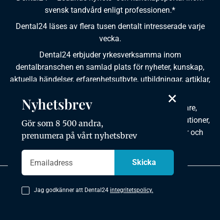
svensk tandvård enligt professionen.*
Dental24 läses av flera tusen dentalt intresserade varje
vecka.
Dental24 erbjuder yrkesverksamma inom
dentalbranschen en samlad plats för nyheter, kunskap,
aktuella händelser, erfarenhetsutbyte, utbildningar, artiklar,
×
dokumentation och produktinformation.
Nyhetsbrev
Dental24 produceras i samverkan med tandläkare,
tandhygienister, tandsköterskor, tandtekniker, institutioner,
Gör som 8 500 andra,
kursgivare, föreningar, organisationer, leverantörer och
prenumera på vårt nyhetsbrev
andra medier.
Integritetspolicy
Jag godkänner att Dental24
integritetspolicy.
Copyright © 2026 Dental24. All rights reserved.
Utvecklad av mkmedia