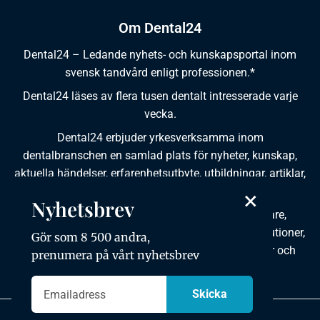
Om Dental24
Dental24 – Ledande nyhets- och kunskapsportal inom
svensk tandvård enligt professionen.*
Dental24 läses av flera tusen dentalt intresserade varje
vecka.
Dental24 erbjuder yrkesverksamma inom
dentalbranschen en samlad plats för nyheter, kunskap,
aktuella händelser, erfarenhetsutbyte, utbildningar, artiklar,
×
dokumentation och produktinformation.
Nyhetsbrev
Dental24 produceras i samverkan med tandläkare,
tandhygienister, tandsköterskor, tandtekniker, institutioner,
Gör som 8 500 andra,
kursgivare, föreningar, organisationer, leverantörer och
prenumera på vårt nyhetsbrev
andra medier.
Integritetspolicy