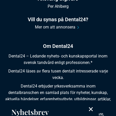
Per Ahlberg
Vill du synas på Dental24?
Mer om att annonsera
Om Dental24
Dental24 – Ledande nyhets- och kunskapsportal inom
svensk tandvård enligt professionen.*
Dental24 läses av flera tusen dentalt intresserade varje
vecka.
Dental24 erbjuder yrkesverksamma inom
dentalbranschen en samlad plats för nyheter, kunskap,
aktuella händelser, erfarenhetsutbyte, utbildningar, artiklar,
×
dokumentation och produktinformation.
Nyhetsbrev
Dental24 produceras i samverkan med tandläkare,