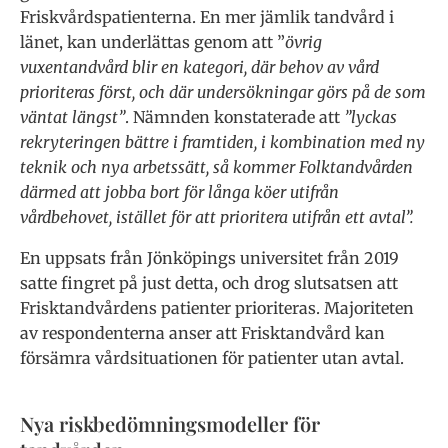
Friskvårdspatienterna. En mer jämlik tandvård i
länet, kan underlättas genom att ”
övrig
vuxentandvård blir en kategori, där behov av vård
prioriteras först, och där undersökningar görs på de som
väntat längst”
. Nämnden konstaterade att
”lyckas
rekryteringen bättre i framtiden, i kombination med ny
teknik och nya arbetssätt, så kommer Folktandvården
därmed att jobba bort för långa köer utifrån
vårdbehovet, istället för att prioritera utifrån ett avtal”.
En uppsats från Jönköpings universitet från 2019
satte fingret på just detta, och drog slutsatsen att
Frisktandvårdens patienter prioriteras.
Majoriteten
av respondenterna anser att Frisktandvård kan
försämra vårdsituationen för patienter utan avtal.
Nya riskbedömningsmodeller för