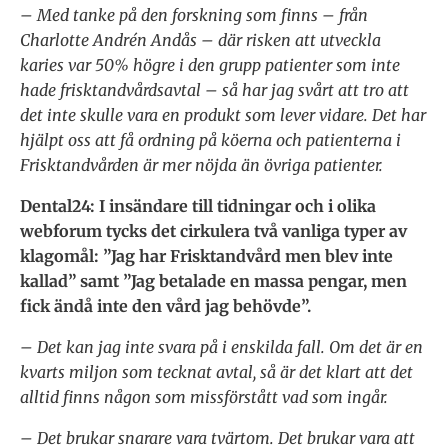
– Med tanke på den forskning som finns – från
Charlotte Andrén Andås – där risken att utveckla
karies var 50% högre i den grupp patienter som inte
hade frisktandvårdsavtal – så har jag svårt att tro att
det inte skulle vara en produkt som lever vidare. Det har
hjälpt oss att få ordning på köerna och patienterna i
Frisktandvården är mer nöjda än övriga patienter.
Dental24: I insändare till tidningar och i olika
webforum tycks det cirkulera två vanliga typer av
klagomål: ”Jag har Frisktandvård men blev inte
kallad” samt ”Jag betalade en massa pengar, men
fick ändå inte den vård jag behövde”.
– Det kan jag inte svara på i enskilda fall. Om det är en
kvarts miljon som tecknat avtal, så är det klart att det
alltid finns någon som missförstått vad som ingår.
– Det brukar snarare vara tvärtom. Det brukar vara att