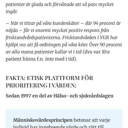
patienter är glada och förvånade att så pass mycket
ingår.
– När vi tittar på våra kundenkäter – där 94 procent är
nöjda – får vi enormt mycket positiv respons från
frisktandvårdspatienterna. Frisktandvården i VGR har
hjälpt oss att få ordningen på våra köer. Över 90 procent
av alla vuxna patienter kallar vi i tid (
dvs var 10:e
patient hinns f.n. inte med i tid)
.
FAKTA: ETISK PLATTFORM FÖR
PRIORITERING I VÅRDEN:
Sedan 1997 en del av Hälso- och sjukvårdslagen
Människovärdesprincipen
betonar att varje
individ har inneboende värde och rätt till