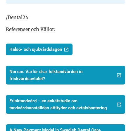
/Dental24
Referenser och Källor:
Hälso- och sjukvårdslagen
Norran: Varför drar folktandvården in
friskvårdsavtalet?
Frisktandvård – en enkätstudie om
tandvårdsanställdas attityder och avtalshantering
A New Payment Model in Swedish Dental Care.