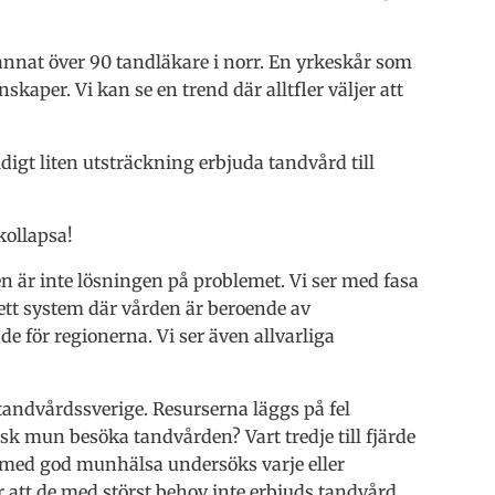
nnat över 90 tandläkare i norr. En yrkeskår som
skaper. Vi kan se en trend där alltfler väljer att
digt liten utsträckning erbjuda tandvård till
kollapsa!
 är inte lösningen på problemet. Vi ser med fasa
tt system där vården är beroende av
e för regionerna. Vi ser även allvarliga
tandvårdssverige. Resurserna läggs på fel
sk mun besöka tandvården? Vart tredje till fjärde
er med god munhälsa undersöks varje eller
att de med störst behov inte erbjuds tandvård.