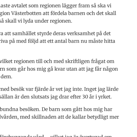
naste avtalet som regionen lägger fram så ska vi
egion Västerbotten att fördela barnen och det skall
så skall vi lyda under regionen.
era att samhället styrde deras verksamhet på det
kriva på med följd att ett antal barn nu måste hitta
vilket regionen till och med skriftligen frågat om
rn som går hos mig gå kvar utan att jag får någon
r dem.
 med besök var fjärde år vet jag inte. Inget jag lärde
ällan är den slutsats jag drar efter 30 år i yrket.
lbundna besöken. De barn som gått hos mig har
dvården, med skillnaden att de kallar betydligt mer
r förebyggande vård – vilket jag är övertygad om