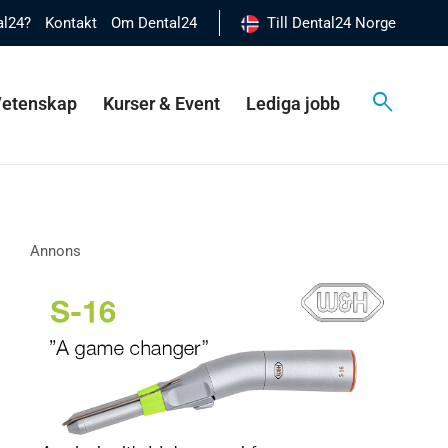
al24?
Kontakt
Om Dental24
Till Dental24 Norge
 Vetenskap
Kurser & Event
Lediga jobb