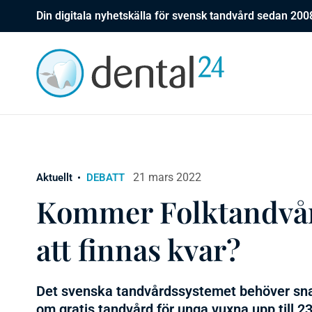
Din digitala nyhetskälla för svensk tandvård sedan 200
21 mars 2022
Aktuellt
DEBATT
Kommer Folktandvård
att finnas kvar?
Det svenska tandvårdssystemet behöver snar
om gratis tandvård för unga vuxna upp till 23 