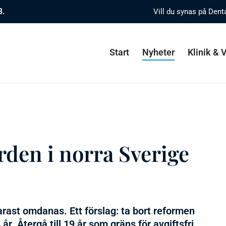
8.
Vill du synas på Dent
Start
Nyheter
Klinik &
en i norra Sverige
ast omdanas. Ett förslag: ta bort reformen
år. Återgå till 19 år som gräns för avgiftsfri