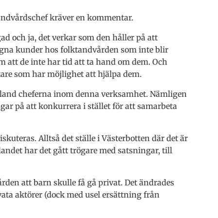
andvårdschef kräver en kommentar.
d och ja, det verkar som den håller på att
trogna kunder hos folktandvården som inte blir
m att de inte har tid att ta hand om dem. Och
are som har möjlighet att hjälpa dem.
 bland cheferna inom denna verksamhet. Nämligen
gar på att konkurrera i stället för att samarbeta
kuteras. Alltså det ställe i Västerbotten där det är
nlandet har det gått trögare med satsningar, till
den att barn skulle få gå privat. Det ändrades
ivata aktörer (dock med usel ersättning från