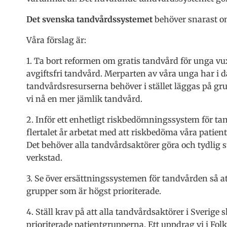
Det svenska tandvårdssystemet
behöver snarast 
Våra förslag är:
1. Ta bort reformen om gratis tandvård för unga vuxn
avgiftsfri tandvård. Merparten av våra unga har i
tandvårdsresurserna behöver i stället läggas på gr
vi nå en mer jämlik tandvård.
2. Inför ett enhetligt riskbedömningssystem för ta
flertalet år arbetat med att riskbedöma våra patiente
Det behöver alla tandvårdsaktörer göra och tydlig st
verkstad.
3. Se över ersättningssystemen för tandvården så at
grupper som är högst prioriterade.
4. Ställ krav på att alla tandvårdsaktörer i Sverige
prioriterade patientgrupperna. Ett uppdrag vi i Fol