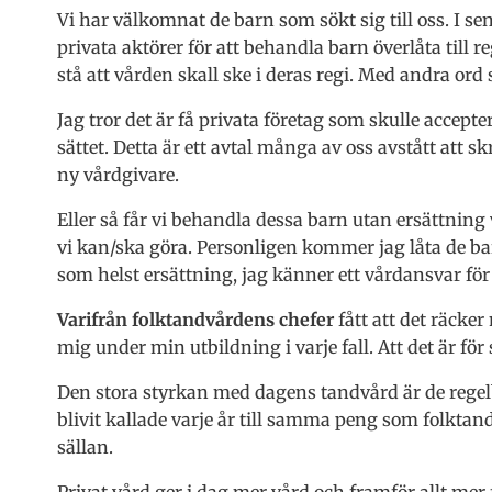
Vi har välkomnat de barn som sökt sig till oss. I se
privata aktörer för att behandla barn överlåta till r
stå att vården skall ske i deras regi. Med andra ord 
Jag tror det är få privata företag som skulle accept
sättet. Detta är ett avtal många av oss avstått att s
ny vårdgivare.
Eller så får vi behandla dessa barn utan ersättning 
vi kan/ska göra. Personligen kommer jag låta de ba
som helst ersättning, jag känner ett vårdansvar fö
Varifrån folktandvårdens chefer
fått att det räcker
mig under min utbildning i varje fall. Att det är för s
Den stora styrkan med dagens tandvård är de rege
blivit kallade varje år till samma peng som folktan
sällan.
Privat vård ger i dag mer vård och framför allt me