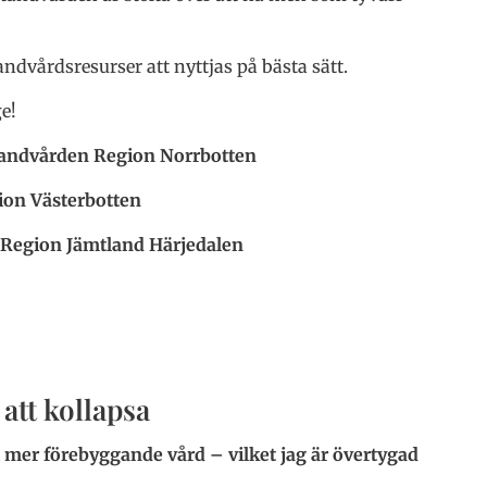
dvårdsresurser att nyttjas på bästa sätt.
ge!
tandvården Region Norrbotten
ion Västerbotten
 Region Jämtland Härjedalen
att kollapsa
t mer förebyggande vård – vilket jag är övertygad