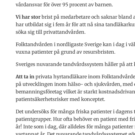
vårdansvar för över 95 procent av barnen.
Vi har stor
brist på medarbetare och saknar bland a
har utbildat sig i fem år för att nå sina tandläkarkun
söka sig till privattandvården.
Folktandvården i nordligaste Sverige kan i dag i väl
vuxna patienter på grund av resursbristen.
Sveriges nuvarande tandvårdssystem håller på att 
Att ta in
privata hyrtandläkare inom Folktandvården
på utvecklingen inom hälso- och sjukvården, med e
bemanningsföretag vilket är starkt kostnadsdrivand
patientsäkerhetsrisker med konceptet.
Det undersöks för många friska patienter i dagens 
patientgrupper. Hur ofta behöver en patient med fri
år! Inte som i dag, där alldeles för många patient
vartannat år. Det nuvarande tandvårdssystemet gör 