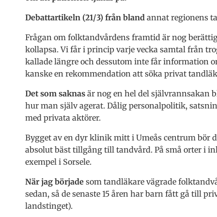
Debattartikeln (21/3) från bland
annat regionens t
Frågan om folktandvårdens framtid är nog berättiga
kollapsa. Vi får i princip varje vecka samtal från 
kallade längre och dessutom inte får information o
kanske en rekommendation att söka privat tandläk
Det som saknas
är nog en hel del självrannsakan
hur man själv agerat. Dålig personalpolitik, satsnin
med privata aktörer.
Bygget av en dyr klinik mitt i Umeås centrum bör dis
absolut bäst tillgång till tandvård. På små orter i i
exempel i Sorsele.
När jag började
som tandläkare vägrade folktandvår
sedan, så de senaste 15 åren har barn fått gå till pr
landstinget).