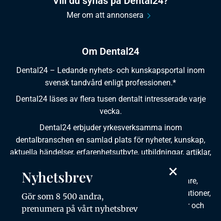
Vill du synas på Dental24?
Mer om att annonsera
Om Dental24
Dental24 – Ledande nyhets- och kunskapsportal inom
svensk tandvård enligt professionen.*
Dental24 läses av flera tusen dentalt intresserade varje
vecka.
Dental24 erbjuder yrkesverksamma inom
dentalbranschen en samlad plats för nyheter, kunskap,
aktuella händelser, erfarenhetsutbyte, utbildningar, artiklar,
×
dokumentation och produktinformation.
Nyhetsbrev
Dental24 produceras i samverkan med tandläkare,
tandhygienister, tandsköterskor, tandtekniker, institutioner,
Gör som 8 500 andra,
kursgivare, föreningar, organisationer, leverantörer och
prenumera på vårt nyhetsbrev
andra medier.