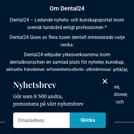
Om Dental24
Dental24 – Ledande nyhets- och kunskapsportal inom
svensk tandvård enligt professionen.*
Dental24 läses av flera tusen dentalt intresserade varje
vecka.
Dental24 erbjuder yrkesverksamma inom
dentalbranschen en samlad plats för nyheter, kunskap,
aktuella händelser, erfarenhetsutbyte, utbildningar, artiklar,
dokumentation och produktinformation.
×
Nyhetsbrev
Dental24 produceras i samverkan med tandläkare,
tandhygienister, tandsköterskor, tandtekniker, institutioner,
Gör som 8 500 andra,
kursgivare, föreningar, organisationer, leverantörer och
prenumera på vårt nyhetsbrev
andra medier.
Integritetspolicy