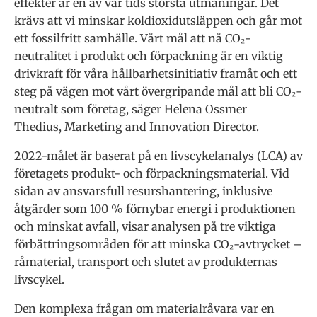
effekter är en av vår tids största utmaningar. Det
krävs att vi minskar koldioxidutsläppen och går mot
ett fossilfritt samhälle. Vårt mål att nå CO₂-
neutralitet i produkt och förpackning är en viktig
drivkraft för våra hållbarhetsinitiativ framåt och ett
steg på vägen mot vårt övergripande mål att bli CO₂-
neutralt som företag, säger Helena Ossmer
Thedius, Marketing and Innovation Director.
2022-målet är baserat på en livscykelanalys (LCA) av
företagets produkt- och förpackningsmaterial. Vid
sidan av ansvarsfull resurshantering, inklusive
åtgärder som 100 % förnybar energi i produktionen
och minskat avfall, visar analysen på tre viktiga
förbättringsområden för att minska CO₂-avtrycket –
råmaterial, transport och slutet av produkternas
livscykel.
Den komplexa frågan om materialråvara var en