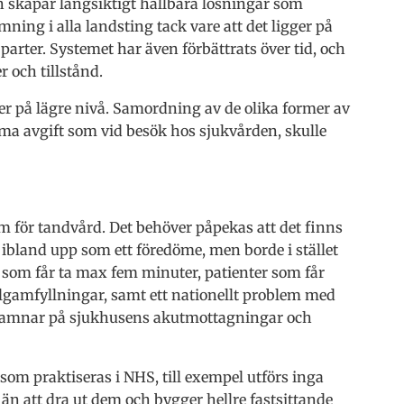
h skapar långsiktigt hållbara lösningar som
mning i alla landsting tack vare att det ligger på
a parter. Systemet har även förbättrats över tid, och
r och tillstånd.
r på lägre nivå. Samordning av de olika former av
ma avgift som vid besök hos sjukvården, skulle
m för tandvård. Det behöver påpekas att det finns
 ibland upp som ett föredöme, men borde i stället
om får ta max fem minuter, patienter som får
lgamfyllningar, samt ett nationellt problem med
hamnar på sjukhusens akutmottagningar och
 som praktiseras i NHS, till exempel utförs inga
än att dra ut dem och bygger hellre fastsittande