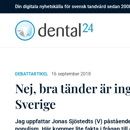
Din digitala nyhetskälla för svensk tandvård sedan 200
16 september 2018
DEBATTARTIKEL
Nej, bra tänder är in
Sverige
Jag uppfattar Jonas Sjöstedts (V) påstående 
populism. Här kommer lite fakta i frågan till