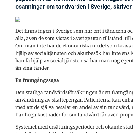
osanningar om tandvården i Sverige, skriver 
Det finns ingen i Sverige som har ont i tänderna och 
alla, även de som vistas i Sverige utan tillstånd, t
Om man inte har de ekonomiska medel som krävs för
hjälp av socialtjänsten och akutbesök har inte ens
kan få hjälp av socialtjänsten så har man nog egen
än sina tänder.
En framgångssaga
Den statliga tandvårdsförsäkringen är en framgångs
användning av skattepengar. Patienterna kan enba
med att de själva betalar en andel av sin tandvård,
har höga kostnader för sin tandvård får även propo
Systemet med ersättningsperioder och ökande statligt