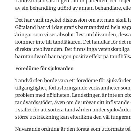
Tandvårdsförsäkringen tillhör patienten, och följe
av sin behandling utförd av annan behandlare, eller
Det har varit mycket diskussion om att man skall ha
Götaland har vi i dag gratis barntandvård hela väge
åringar som vi ser absolut flest uteblivanden, dess
kommer inte till tandläkaren. Det handlar för det m
direkta uteblivanden. Det finns inga vetenskapliga b
barntandvård har någon positiv effekt på tandhäls
Föredöme för sjukvården
Tandvården borde vara ett föredöme för sjukvård
tillgänglighet, förlustbringande verksamheter som
problem med nöjdheten. Landstingen är inte en obs
tandvårdsstödet, även om de utövar sitt inflytande
I stället för att sortera tandvården under sjukvård
större utsträckning kan efterlikna den väl funger
Nuvarande ordning är den första som utformats på