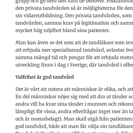
grupp och ge dem den vård de behöver. Folktandvå
den privata tandvården så är möjligheterna för de
sin vidareutbildning. Den privata tandvården, so
tandvården, samma krav på legitimation och samm
mycket hög nöjdhet bland sina patienter.
Man kan även se det som att de tandläkare som inve
att erbjuda mer specialiserad tandvård, avlastar öv
samma mängd tid och pengar för att erbjuda mots
utveckling finns i dag i Sverige, där tandvård i offe
Valfrihet är god tandvård
Det är värt att notera att människor är olika, och at
En del människor nöjer sig med att dra ut tänder so
andra vill ha kvar sina tänder i munnen och rekon
lämpligt för vissa, andra efterfrågar inget mer än 
och är momsbelagt). Man skall utgå från patientens s
god tandvård, både att man får välja sin tandläkar