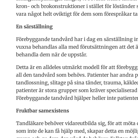
kron- och brokonstruktioner i stället för löständer
vara något helt oviktigt för dem som förespråkar t
En särställning
Förebyggande tandvård har i dag en särställning 
vuxna behandlas alla med förutsättningen att det ä
behandla dem när de uppstår.
Detta är en alldeles utmärkt modell för att förebyg
all den tandvård som behövs. Patienter har andra p
tandlossning, slitage på sina tänder, trauma, käkl
patienter är stora grupper som kräver specialisera
Förebyggande tandvård hjälper heller inte patiente
Fruktbar samexistens
Tandläkare behöver vidareutbilda sig, för att möt
som inte de kan få hjälp med, skapar detta en möjli