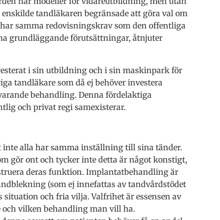
rden har modeller för vidareutbildning, men utan
n enskilde tandläkaren begränsade att göra val om
m har samma redovisningskrav som den offentliga
a grundläggande förutsättningar, åtnjuter
sterat i sin utbildning och i sin maskinpark för
riga tandläkare som då ej behöver investera
varande behandling. Denna fördelaktiga
ntlig och privat regi samexisterar.
t inte alla har samma inställning till sina tänder.
m gör ont och tycker inte detta är något konstigt,
struera deras funktion. Implantatbehandling är
tandblekning (som ej innefattas av tandvårdstödet
ituation och fria vilja. Valfrihet är essensen av
e och vilken behandling man vill ha.