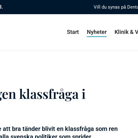
8.
Vill du synas på Dent
Start
Nyheter
Klinik &
gen klassfråga i
att bra tänder blivit en klassfråga som ren
 alla svenska politiker som sprider