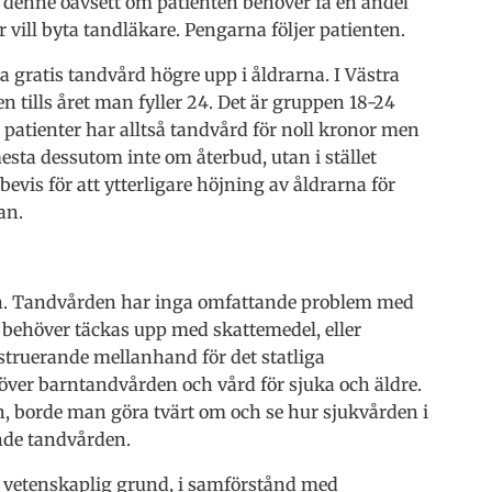
r denne oavsett om patienten behöver få en andel
 vill byta tandläkare. Pengarna följer patienten.
 gratis tandvård högre upp i åldrarna. I Västra
n tills året man fyller 24. Det är gruppen 18-24
a patienter har alltså tandvård för noll kronor men
esta dessutom inte om återbud, utan i stället
evis för att ytterligare höjning av åldrarna för
an.
en. Tandvården har inga omfattande problem med
 behöver täckas upp med skattemedel, eller
truerande mellanhand för det statliga
 över barntandvården och vård för sjuka och äldre.
en, borde man göra tvärt om och se hur sjukvården i
ande tandvården.
 vetenskaplig grund, i samförstånd med