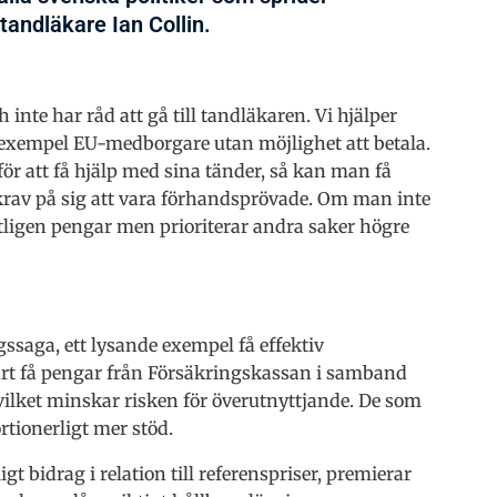
tandläkare Ian Collin.
inte har råd att gå till tandläkaren. Vi hjälper
ill exempel EU-medborgare utan möjlighet att betala.
 att få hjälp med sina tänder, så kan man få
 krav på sig att vara förhandsprövade. Om man inte
tligen pengar men prioriterar andra saker högre
saga, ett lysande exempel få effektiv
rt få pengar från Försäkringskassan i samband
 vilket minskar risken för överutnyttjande. De som
rtionerligt mer stöd.
 bidrag i relation till referenspriser, premierar