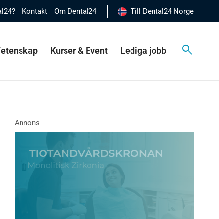
al24?
Kontakt
Om Dental24
Till Dental24 Norge
 Vetenskap
Kurser & Event
Lediga jobb