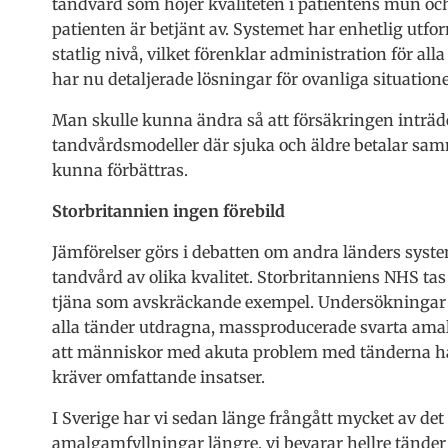
tandvård som höjer kvaliteten i patientens mun oc
patienten är betjänt av. Systemet har enhetlig utfor
statlig nivå, vilket förenklar administration för all
har nu detaljerade lösningar för ovanliga situatione
Man skulle kunna ändra så att försäkringen inträde
tandvårdsmodeller där sjuka och äldre betalar sam
kunna förbättras.
Storbritannien ingen förebild
Jämförelser görs i debatten om andra länders syste
tandvård av olika kvalitet. Storbritanniens NHS tas
tjäna som avskräckande exempel. Undersökningar s
alla tänder utdragna, massproducerade svarta ama
att människor med akuta problem med tänderna 
kräver omfattande insatser.
I Sverige har vi sedan länge frångått mycket av det
amalgamfyllningar längre, vi bevarar hellre tänder 