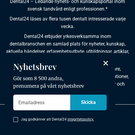
Dental24 – Ledande nyhets- och kunskapsportal inom
svensk tandvård enligt professionen.*
Dental24 läses av flera tusen dentalt intresserade varje
vecka.
Dental24 erbjuder yrkesverksamma inom
dentalbranschen en samlad plats för nyheter, kunskap,
aktuella händelser, erfarenhetsutbyte, utbildningar, artiklar,
×
dokumentation och produktinformation.
Nyhetsbrev
Dental24 produceras i samverkan med tandläkare,
tandhygienister, tandsköterskor, tandtekniker, institutioner,
Gör som 8 500 andra,
kursgivare, föreningar, organisationer, leverantörer och
prenumera på vårt nyhetsbrev
andra medier.
Integritetspolicy
Jag godkänner att Dental24
integritetspolicy.
Copyright © 2026 Dental24. All rights reserved.
Utvecklad av mkmedia