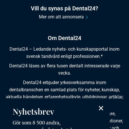
Vill du synas på Dental24?
Mer om att annonsera
Om Dental24
Dental24 – Ledande nyhets- och kunskapsportal inom
svensk tandvård enligt professionen.*
Dental24 läses av flera tusen dentalt intresserade varje
vecka.
Dental24 erbjuder yrkesverksamma inom
dentalbranschen en samlad plats för nyheter, kunskap,
aktuella händelser, erfarenhetsutbyte, utbildningar, artiklar,
dokumentation och produktinformation.
×
Nyhetsbrev
Dental24 produceras i samverkan med tandläkare,
tandhygienister, tandsköterskor, tandtekniker, institutioner,
Gör som 8 500 andra,
kursgivare, föreningar, organisationer, leverantörer och