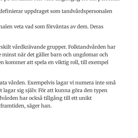
de definierar uppdraget som tandvårdspersonalen
nalen veta vad som förväntas av dem. Deras
rskilt vårdkrävande grupper. Folktandvården har
te minst när det gäller barn och ungdomar och
n kommer att spela en viktig roll, till exempel
vata vården. Exempelvis lagar vi numera inte små
 lagar sig själv. För att kunna göra den typen
vården har också tillgång till ett unikt
 framtiden, säger han.