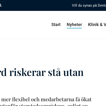
8.
Vill du synas på Dent
Start
Nyheter
Klinik &
d riskerar stå utan
 mer flexibel och medarbetarna få ökat
 utanför storstadsområdena, enligt en