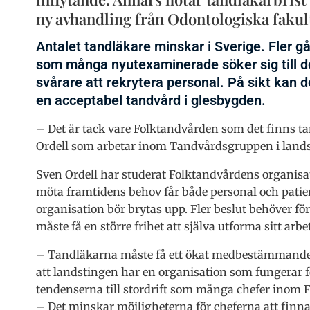
ny avhandling från Odontologiska fakul
Antalet tandläkare minskar i Sverige. Fler g
som många nyutexaminerade söker sig till de
svårare att rekrytera personal. På sikt kan de
en acceptabel tandvård i glesbygden.
– Det är tack vare Folktandvården som det finns t
Ordell som arbetar inom Tandvårdsgruppen i landst
Sven Ordell har studerat Folktandvårdens organisat
möta framtidens behov får både personal och patie
organisation bör brytas upp. Fler beslut behöver fö
måste få en större frihet att själva utforma sitt arbe
– Tandläkarna måste få ett ökat medbestämmande o
att landstingen har en organisation som fungerar f
tendenserna till stordrift som många chefer inom F
– Det minskar möjligheterna för cheferna att finnas