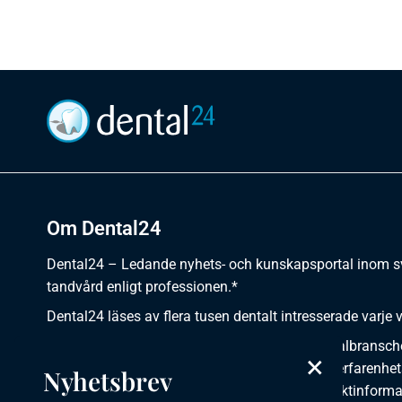
Om Dental24
Dental24 – Ledande nyhets- och kunskapsportal inom 
tandvård enligt professionen.*
Dental24 läses av flera tusen dentalt intresserade varje 
Dental24 erbjuder yrkesverksamma inom dentalbransch
×
plats för nyheter, kunskap, aktuella händelser, erfarenhet
Nyhetsbrev
utbildningar, artiklar, dokumentation och produktinforma