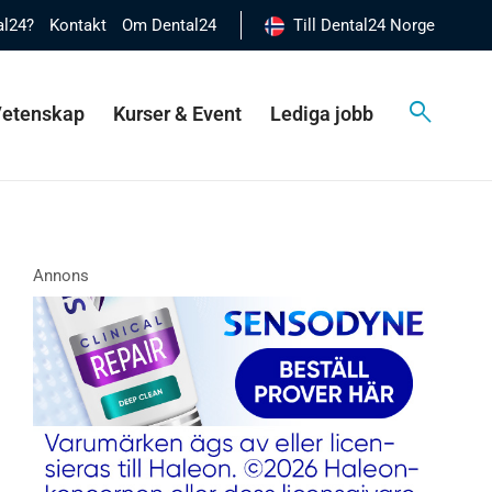
al24?
Kontakt
Om Dental24
Till Dental24 Norge
 Vetenskap
Kurser & Event
Lediga jobb