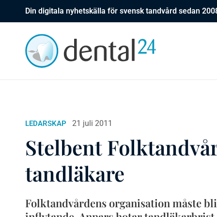
Din digitala nyhetskälla för svensk tandvård sedan 200
21 juli 2011
LEDARSKAP
Stelbent Folktandvår
tandläkare
Folktandvårdens organisation måste bli
inflytande. Annars hotar tandläkarbrist