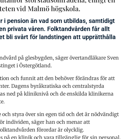
teten vid Malmö högskola.
år i pension än vad som utbildas, samtidigt
n privata våren. Folktandvården får allt
t bli svårt för landstingen att upprätthålla
andvård på glesbygden, säger övertandläkare Sven
inget i Östergötland.
ion och funnit att den behöver förändras för att
nter. Dagens byråkratiska och centralstyrda
ras ned på kliniknivå och de enskilda klinikerna
te.
ch styra över sin egen tid och det är nödvändigt
ör individen, säger han och menar att
olktandvården förordar är olycklig.
 på en klinik och vara tillgänglig för sin personal.