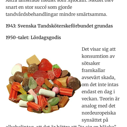
Astra lanserade medlet som Xylocain. Medlet blev
snart en stor succé som gjorde
tandvårdsbehandlingar mindre smärtsamma.
1943: Svenska Tandsköterskeförbundet grundas
1950-talet: Lördagsgodis
Det visar sig att
konsumtion av
sötsaker
framkallar
avsevärt skada,
om det inte intas
endast en dag i
veckan. Teorin är
analog med det
nordeuropeiska
synsättet på