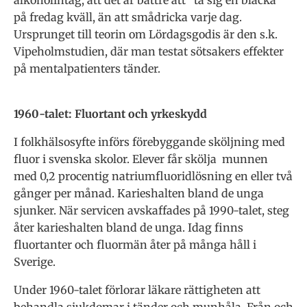
alkoholintag, att det är bättre att ”ta sig en bläcka”
på fredag kväll, än att smådricka varje dag.
Ursprunget till teorin om Lördagsgodis är den s.k.
Vipeholmstudien, där man testat sötsakers effekter
på mentalpatienters tänder.
1960-talet: Fluortant och yrkeskydd
I folkhälsosyfte införs förebyggande sköljning med
fluor i svenska skolor. Elever får skölja munnen
med 0,2 procentig natriumfluoridlösning en eller två
gånger per månad. Karieshalten bland de unga
sjunker. När servicen avskaffades på 1990-talet, steg
åter karieshalten bland de unga. Idag finns
fluortanter och fluormän åter på många håll i
Sverige.
Under 1960-talet förlorar läkare rättigheten att