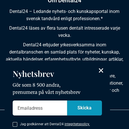
Om Dental24
Dental24 – Ledande nyhets- och kunskapsportal inom
svensk tandvård enligt professionen.*
Dental24 läses av flera tusen dentalt intresserade varje
vecka.
Dental24 erbjuder yrkesverksamma inom
dentalbranschen en samlad plats för nyheter, kunskap,
aktuella händelser, erfarenhetsutbyte, utbildningar, artiklar,
dokumentation och produktinformation.
×
Nyhetsbrev
Dental24 produceras i samverkan med tandläkare,
tandhygienister, tandsköterskor, tandtekniker, institutioner,
Gör som 8 500 andra,
kursgivare, föreningar, organisationer, leverantörer och
prenumera på vårt nyhetsbrev
andra medier.
Integritetspolicy
Jag godkänner att Dental24
integritetspolicy.
Copyright © 2026 Dental24. All rights reserved.