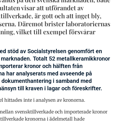
ltaten visar att utförandet av
lverkade, är gott och att inget bly,
yserna. Däremot brister laboratoriernas
ing, vilket till exempel försvårar
d stöd av Socialstyrelsen genomfört en
 marknaden. Totalt 52 metallkeramikkronor
importerar kronor och hälften från
rna har analyserats med avseende på
nas dokumenthantering i samband med
nsyn till kraven i lagar och föreskrifter.
hittades inte i analysen av kronorna.
mellan svensktillverkade och importerade kronor
illverkade kronorna i ädelmetall hade