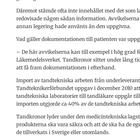
Däremot stämde ofta inte innehållet med det som 
redovisade någon sådan information. Avvikelserna v
annan legering hade använts än den uppgivna.
Vad gäller dokumentationen till patienten var uppgi
– De här avvikelserna kan till exempel i hög grad 
Läkemedelsverket. Tandkronor sitter under lång tid
att få fram dokumentationen i efterhand.
Import av tandtekniska arbeten från underleverantö
Tandteknikerförbundet uppgav i december 2010 att
tandtekniska laboratorier till tandläkare uppgår till
importen utgjorde ca 40% av de tandtekniska arbet
Tandkronor lyder under den medicintekniska lagsti
produkterna ska vara säkra och att de ska ha de eg
de tillverkats i Sverige eller utomlands.