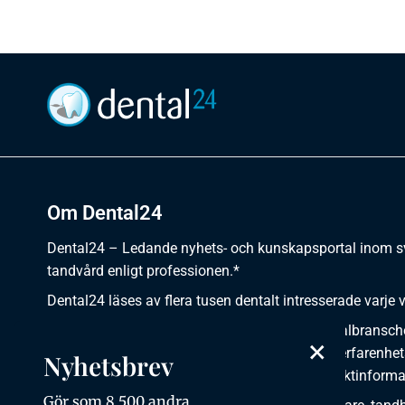
Om Dental24
Dental24 – Ledande nyhets- och kunskapsportal inom 
tandvård enligt professionen.*
Dental24 läses av flera tusen dentalt intresserade varje 
Dental24 erbjuder yrkesverksamma inom dentalbransch
×
plats för nyheter, kunskap, aktuella händelser, erfarenhet
Nyhetsbrev
utbildningar, artiklar, dokumentation och produktinforma
Gör som 8 500 andra,