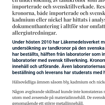
importerade och svensktillverkade. Resu
kronorna, både importerade och svensktil
kadmium eller nickel har hittats i anal
dokumenthantering i alltför stor omfattn
allergiutredningar.
Under hösten 2010 har Läkemedelsverket me
undersökning av tandkronor på den svenska
har beställts, hälften från laboratorier som 
laboratorier med svensk tillverkning. Krono
innehåll och utförande. Även laboratorier
beställning och leverans har studerats med hä
Hälsovådliga ämnen såsom bly, kadmium och nickel 
Någon avgörande skillnad kunde inte konstateras 
utom med avseende på materialinnehåll. De svenskt
genomgående ett större metallinnehåll.