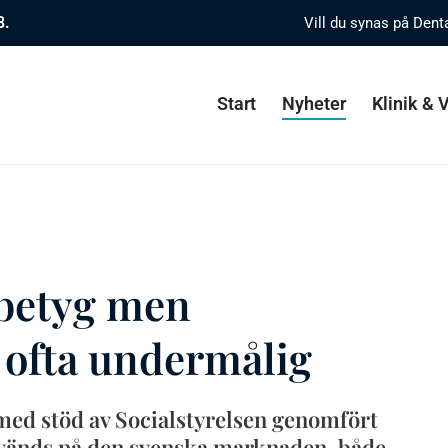
8.
Vill du synas på Dent
Start
Nyheter
Klinik &
 betyg men
ofta undermålig
 med stöd av Socialstyrelsen genomfört
vänds på den svenska marknaden, både