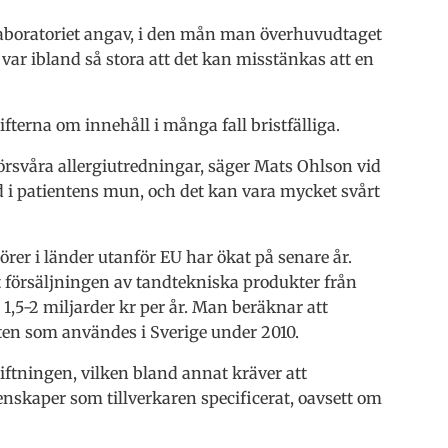
laboratoriet angav, i den mån man överhuvudtaget
ar ibland så stora att det kan misstänkas att en
fterna om innehåll i många fall bristfälliga.
försvåra allergiutredningar, säger Mats Ohlson vid
 i patientens mun, och det kan vara mycket svårt
rer i länder utanför EU har ökat på senare år.
 försäljningen av tandtekniska produkter från
 1,5-2 miljarder kr per år. Man beräknar att
en som användes i Sverige under 2010.
ftningen, vilken bland annat kräver att
enskaper som tillverkaren specificerat, oavsett om