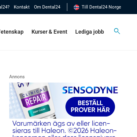
al24?
Kontakt
Om Dental24
Till Dental24 Norge
 Vetenskap
Kurser & Event
Lediga jobb