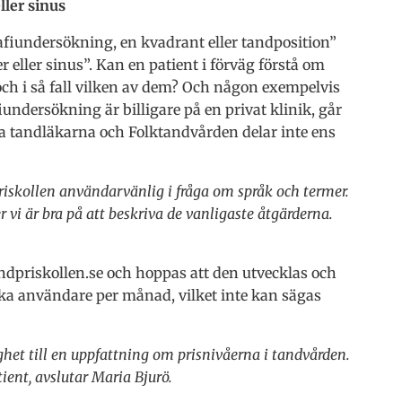
ller sinus
fiundersökning, en kvadrant eller tandposition”
eller sinus”. Kan en patient i förväg förstå om
h i så fall vilken av dem? Och någon exempelvis
undersökning är billigare på en privat klinik, går
ata tandläkarna och Folktandvården delar inte ens
priskollen användarvänlig i fråga om språk och termer.
 vi är bra på att beskriva de vanligaste åtgärderna.
ndpriskollen.se och hoppas att den utvecklas och
nika användare per månad, vilket inte kan sägas
ghet till en uppfattning om prisnivåerna i tandvården.
ient, avslutar Maria Bjurö.