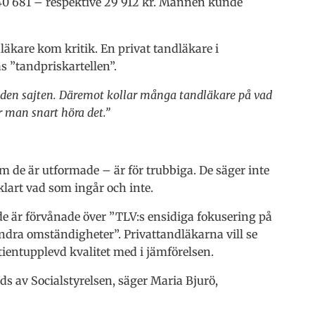
 40 681 – respektive 29 912 kr. Mannen kunde
äkare kom kritik. En privat tandläkare i
s ”tandpriskartellen”.
å den sajten. Däremot kollar många tandläkare på vad
år man snart höra det.”
m de är utformade – är för trubbiga. De säger inte
klart vad som ingår och inte.
de är förvånade över ”TLV:s ensidiga fokusering på
andra omständigheter”. Privattandläkarna vill se
tientupplevd kvalitet med i jämförelsen.
ds av Socialstyrelsen, säger Maria Bjurö,