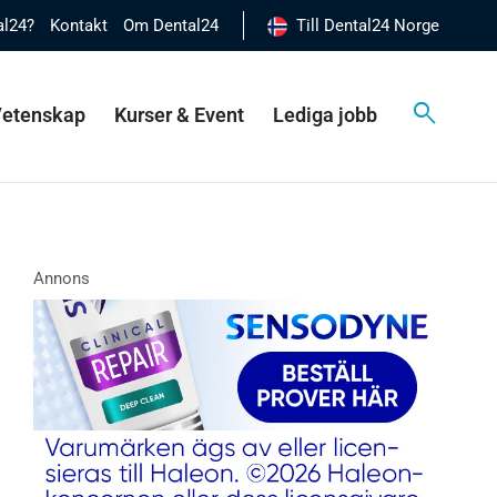
al24?
Kontakt
Om Dental24
Till Dental24 Norge
 Vetenskap
Kurser & Event
Lediga jobb