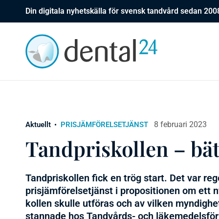
Din digitala nyhetskälla för svensk tandvård sedan 200
8 februari 2023
Aktuellt
PRISJÄMFÖRELSETJÄNST
Tandpriskollen – bätt
Tandpriskollen fick en trög start. Det var re
prisjämförelsetjänst i propositionen om ett 
kollen skulle utföras och av vilken myndighe
stannade hos Tandvårds- och läkemedelsförm