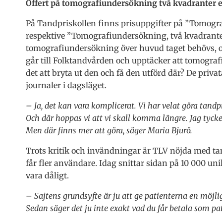
Offert på tomografiundersökning två kvadranter e
På Tandpriskollen finns prisuppgifter på ”Tomogra
respektive ”Tomografiundersökning, två kvadranter 
tomografiundersökning över huvud taget behövs, oc
går till Folktandvården och upptäcker att tomografi
det att bryta ut den och få den utförd där? De priv
journaler i dagsläget.
– Ja, det kan vara komplicerat. Vi har velat göra tand
Och där hoppas vi att vi skall komma längre. Jag tycker
Men där finns mer att göra, säger Maria Bjurö.
Trots kritik och invändningar är TLV nöjda med ta
får fler användare. Idag snittar sidan på 10 000 u
vara dåligt.
– Sajtens grundsyfte är ju att ge patienterna en möjli
Sedan säger det ju inte exakt vad du får betala som pat