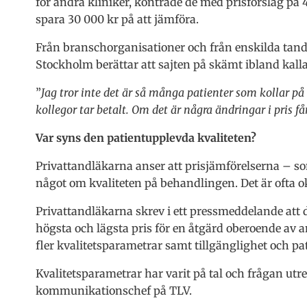
för andra kliniker, kontrade de med prisförslag på
spara 30 000 kr på att jämföra.
Från branschorganisationer och från enskilda tandl
Stockholm berättar att sajten på skämt ibland kalla
”
Jag tror inte det är så många patienter som kollar p
kollegor tar betalt. Om det är några ändringar i pris f
Var syns den patientupplevda kvaliteten?
Privattandläkarna anser att prisjämförelserna – so
något om kvaliteten på behandlingen. Det är ofta o
Privattandläkarna skrev i ett pressmeddelande att 
högsta och lägsta pris för en åtgärd oberoende av 
fler kvalitetsparametrar samt tillgänglighet och pa
Kvalitetsparametrar har varit på tal och frågan utre
kommunikationschef på TLV.