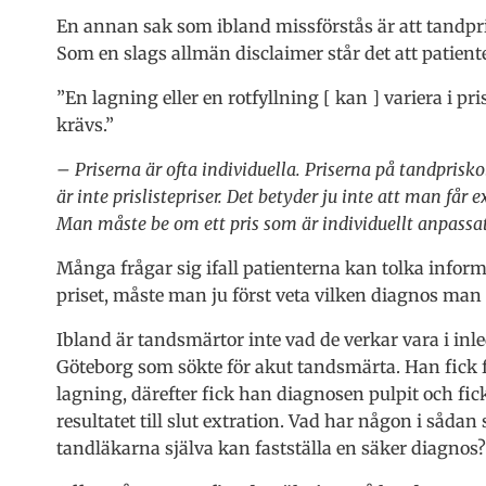
En annan sak som ibland missförstås är att tandprisk
Som en slags allmän disclaimer står det att patiente
”En lagning eller en rotfyllning [ kan ] variera i 
krävs.”
– Priserna är ofta individuella. Priserna på tandprisko
är inte prislistepriser. Det betyder ju inte att man får
Man måste be om ett pris som är individuellt anpassat
Många frågar sig ifall patienterna kan tolka inform
priset, måste man ju först veta vilken diagnos man
Ibland är tandsmärtor inte vad de verkar vara i in
Göteborg som sökte för akut tandsmärta. Han fick f
lagning, därefter fick han diagnosen pulpit och fic
resultatet till slut extration. Vad har någon i sådan
tandläkarna själva kan fastställa en säker diagnos?