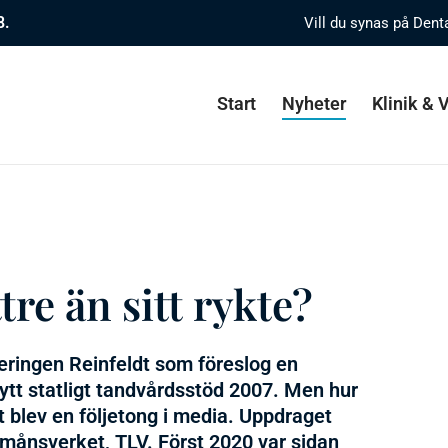
8.
Vill du synas på Dent
Start
Nyheter
Klinik &
re än sitt rykte?
geringen Reinfeldt som föreslog en
nytt statligt tandvårdsstöd 2007. Men hur
t blev en följetong i media. Uppdraget
ånsverket, TLV. Först 2020 var sidan