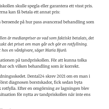
ollen skulle spegla eller garantera ett visst pris.
rna kan få betala ett annat pris:
pris beroende på hur pass avancerad behandling som
llen är medianpriser av vad som faktiskt betalats, det
 exakt det priset om man går och gör en rotfyllning.
 hos en vårdgivare, säger Maria Bjurö.
ationen på tandpriskollen. För att kunna tolka
 har och vilken behandling som är korrekt.
ledningsskedet. Dental24 skrev 2021 om en man i
örst diagnosen borstskador, fick sedan byta
k rotfylla. Efter en omgörning av lagningen blev
 situation för nytta av tandpriskollen när inte ens