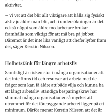
aktivitet.
– Vi vet att det blir allt vik­tigare att hålla sig fysiskt
aktiv ju äldre man blir, och i undersökning­ar är det
också något som äldre medar­betare brukar
framhålla som viktigt för att må bra på jobbet.
Däremot är det inte lika vanligt att chefer lyfter fram
det, sä­ger Kerstin Nilsson.
Helhetstänk för längre arbetsliv
Samtidigt är risken stor i många orga­nisationer att
det inte finns tid och resur­ser att arbeta med de
frågor som kan få äldre att både vilja och kunna ha
ett långt arbetsliv. Ständiga besparingskrav har
slimmat många organisationer så myck­et att
utrymmet för det förebyggande ar­betet ligger på ett
minimum. Därför me­nar Kerstin Nilsson att det är