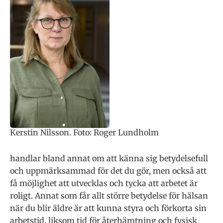
Kerstin Nilsson. Foto: Roger Lundholm
handlar bland annat om att känna sig bety­delsefull
och uppmärksam­mad för det du gör, men ock­så att
få möjlighet att utvecklas och tycka att arbetet är
roligt. Annat som får allt större bety­delse för hälsan
när du blir äld­re är att kunna styra och för­korta sin
arbetstid, liksom tid för återhämtning och fysisk