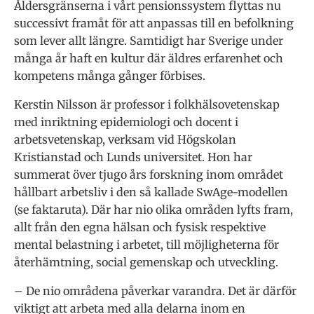
Åldersgränserna i vårt pensionssystem flyttas nu
successivt framåt för att anpas­sas till en befolkning
som lever allt läng­re. Samtidigt har Sverige under
många år haft en kultur där äldres erfarenhet och
kompetens många gånger förbises.
Kerstin Nilsson är professor i folkhälsovetenskap
med inriktning epidemiologi och docent i
arbetsvetenskap, verksam vid Högskolan
Kristianstad och Lunds universitet. Hon har
summerat över tju­go års forskning inom området
hållbart arbetsliv i den så kallade SwAge-model­len
(se faktaruta). Där har nio olika om­råden lyfts fram,
allt från den egna häl­san och fysisk respektive
mental belast­ning i arbetet, till möjligheterna för
åter­hämtning, social gemenskap och utveckling.
– De nio områdena påver­kar varandra. Det är därför
viktigt att arbeta med alla de­larna inom en