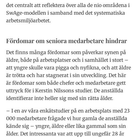
det centralt att reflektera över alla de nio områdena i
SwAge-modellen i samband med det sys­tematiska
arbetsmiljöarbetet.
Fördomar om seniora medarbetare hindrar
Det finns många fördomar som påver­kar synen på
äldre, både på arbetsplatser och i samhället i stort –
att yngre skulle vara pigga och nyfikna, och att äldre
är trötta och har stagnerat i sin utveckling. Det här
är fördomar som både chefer och medarbetare gett
uttryck för i Ker­stin Nilssons studier. De anställda
iden­tifierar inte heller sig med sin rätta ålder.
– I en av våra enkätstudier på en arbets­plats med 23
000 medarbetare frågade vi hur gamla de anställda
kände sig – yng­re, äldre eller lika gammal som sin
ålder. Det intressanta var att upp till ungefär 28 år