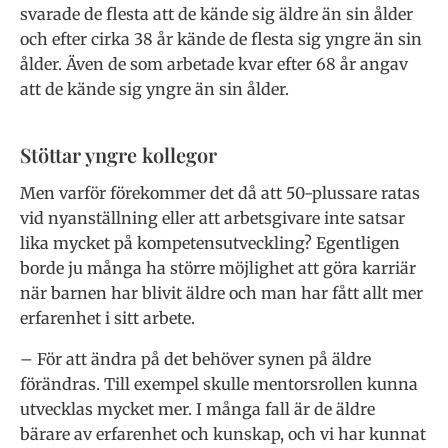
svarade de flesta att de kände sig äld­re än sin ålder
och efter cirka 38 år kände de flesta sig yngre än sin
ålder. Även de som arbetade kvar efter 68 år angav
att de kände sig yngre än sin ålder.
Stöttar yngre kollegor
Men varför förekommer det då att 50-plussare ratas
vid nyanställning eller att arbetsgivare inte satsar
lika mycket på kompetensutveckling? Egentligen
borde ju många ha större möjlighet att göra kar­riär
när barnen har blivit äldre och man har fått allt mer
erfarenhet i sitt arbete.
– För att ändra på det behöver synen på äldre
förändras. Till exempel skulle men­torsrollen kunna
utvecklas mycket mer. I många fall är de äldre
bärare av erfaren­het och kunskap, och vi har kunnat