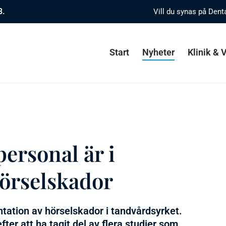
8.
Vill du synas på Dent
Start
Nyheter
Klinik &
ersonal är i
hörselskador
ntation av hörselskador i tandvårdsyrket.
ter att ha tagit del av flera studier som