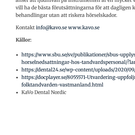
anser att ljudnivån på instrumenten är en mycket vi
vill ha de bästa förutsättningarna för att daglige
behandlingar utan att riskera hörselskador.
Kontakt
info@kavo.se
www.kavo.se
Källor:
https://www.sbu.se/sv/publikationer/sbus-upplys
horselnedsattningar-hos-tandvardspersonal/?
https://dental24.se/wp-content/uploads/2020/0
https://docplayer.se/8055571-Utvardering-uppfol
folktandvarden-vastmanland.html
KaVo Dental Nordic