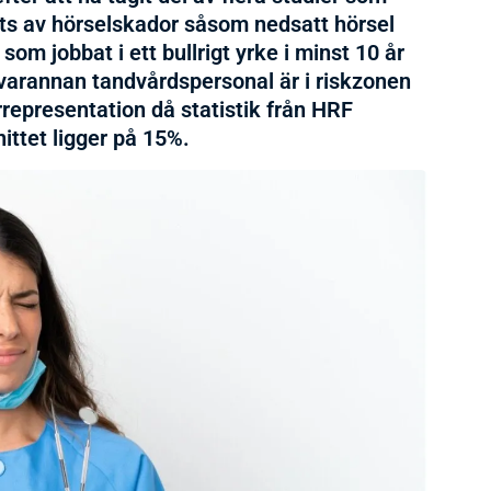
ts av hörselskador såsom nedsatt hörsel
om jobbat i ett bullrigt yrke i minst 10 år
 varannan tandvårdspersonal är i riskzonen
errepresentation då statistik från HRF
ittet ligger på 15%.