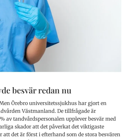
evde besvär redan nu
Men Örebro universitetssjukhus har gjort en
ndvården Västmanland. De tillfrågade är
34% av tandvårdspersonalen upplever besvär med
varliga skador att det påverkat det viktigaste
att det är först i efterhand som de stora besvären