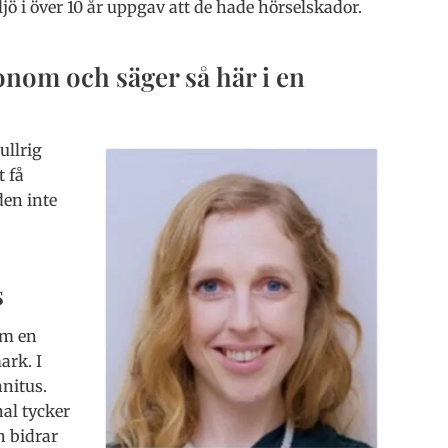
ö i över 10 år uppgav att de hade hörselskador.
nom och säger så här i en
ullrig
t få
den inte
s
om en
ark. I
nitus.
al tycker
n bidrar