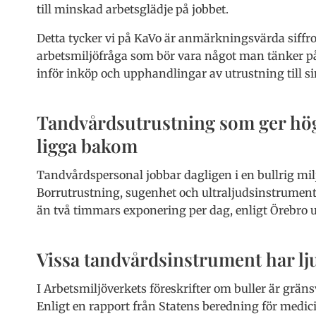
till minskad arbetsglädje på jobbet.
Detta tycker vi på KaVo är anmärkningsvärda siffro
arbetsmiljöfråga som bör vara något man tänker p
inför inköp och upphandlingar av utrustning till si
Tandvårdsutrustning som ger höga
ligga bakom
Tandvårdspersonal jobbar dagligen i en bullrig mil
Borrutrustning, sugenhet och ultraljudsinstrument
än två timmars exponering per dag, enligt Örebro u
Vissa tandvårdsinstrument har lj
I Arbetsmiljöverkets föreskrifter om buller är grän
Enligt en rapport från Statens beredning för medic