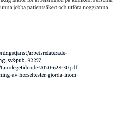
ktig faktor för arbetsmiljön på kliniken. Personal
n kunna jobba patientsäkert och utföra noggranna
ningstjanst/arbetsrelaterade-
lang=sv&pub=92257
9/tannlegetidende-2020-628-30.pdf
jning-av-horseltester-gjorda-inom-