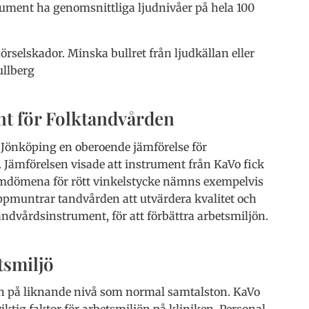
rument ha genomsnittliga ljudnivåer på hela 100
örselskador. Minska bullret från ljudkällan eller
llberg
nt för Folktandvården
 Jönköping en oberoende jämförelse för
Jämförelsen visade att instrument från KaVo fick
 omdömena för rött vinkelstycke nämns exempelvis
uppmuntrar tandvården att utvärdera kvalitet och
ndvårdsinstrument, för att förbättra arbetsmiljön.
tsmiljö
ten på liknande nivå som normal samtalston. KaVo