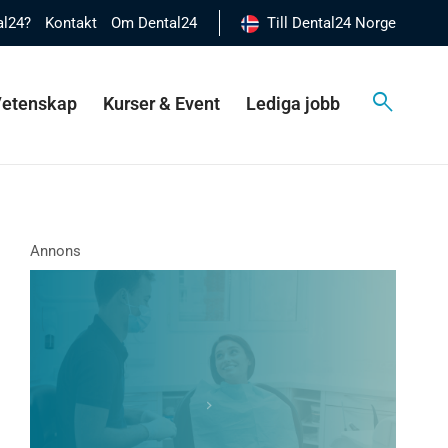
al24?
Kontakt
Om Dental24
Till Dental24 Norge
 Vetenskap
Kurser & Event
Lediga jobb