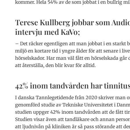
kommer. Hela 54% av de som jobbat i en bullrig milj
Terese Kullberg jobbar som Audio
intervju med KaVo;
– Det räcker egentligen att man jobbat i en starkt b
miljö en kortare tid i yngre ålder för att senare i live
hörselskador. Har man väl fått en hörselskada går 
att återställa, den blir kvar för alltid.
42% inom tandvården har tinnitu
I danska Tannlegetidende från 2020 skriver man 
genomförd studie av Tekniske Universitetet i Danm
studien uppger 42% inom tandvården att de fått tin
Studien visar även att tandläkare och annan person
att ljudnivån på kliniken är så pass störande att de