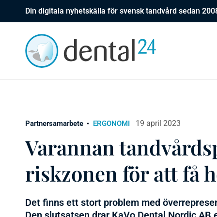
Din digitala nyhetskälla för svensk tandvård sedan 200
19 april 2023
Partnersamarbete
ERGONOMI
Varannan tandvårdsp
riskzonen för att få 
Det finns ett stort problem med överreprese
Den slutsatsen drar KaVo Dental Nordic AB ef