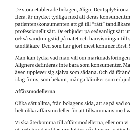
De stora etablerade bolagen, Align, DentsplySirona
flera, är mycket tydliga med att deras konsumentm
patienten/konsumenten att gå till ”rätt” tandläkare 
professionellt sätt. De erbjuder på sedvanligt sätt u
också sändningstid på nätet och hänvisningar til
tandläkare. Den som har gjort mest kommer först. S
Man kan tycka vad man vill om marknadsföringen a
Aligners definieras inte bara som konsumenter. Ma
även upplever sig själva som sådana. Och då förändra
idag finns, som bekant, många kliniker som erbjuder
Affärsmodellerna
Olika sätt alltså, från bolagens sida, att se på va
helt olika affärsmodeller för att tillsammans med 
Vi ska återkomma till affärsmodellerna, eller om vi
ut, och hur datafiler, produkter, vårdgivare, patie