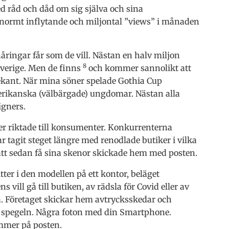
råd och dåd om sig själva och sina
normt inflytande och miljontal ”views” i månaden
nåringar får som de vill. Nästan en halv miljon
8
Sverige. Men de finns
och kommer sannolikt att
ekant. När mina söner spelade Gothia Cup
erikanska (välbärgade) ungdomar. Nästan alla
igners.
r riktade till konsumenter. Konkurrenterna
ar tagit steget längre med renodlade butiker i vilka
att sedan få sina skenor skickade hem med posten.
tter i den modellen på ett kontor, beläget
vill gå till butiken, av rädsla för Covid eller av
å. Företaget skickar hem avtrycksskedar och
r spegeln. Några foton med din Smartphone.
ommer på posten.