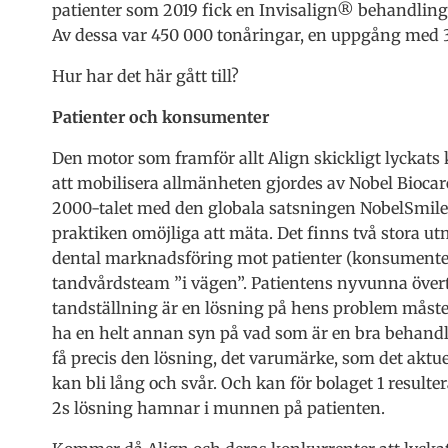
patienter som 2019 fick en Invisalign® behandling
Av dessa var 450 000 tonåringar, en uppgång med 
Hur har det här gått till?
Patienter och konsumenter
Den motor som framför allt Align skickligt lyckat
att mobilisera allmänheten gjordes av Nobel Bioca
2000-talet med den globala satsningen NobelSmile
praktiken omöjliga att mäta. Det finns två stora 
dental marknadsföring mot patienter (konsumenter). B
tandvårdsteam ”i vägen”. Patientens nyvunna överty
tandställning är en lösning på hens problem måst
ha en helt annan syn på vad som är en bra behandli
få precis den lösning, det varumärke, som det aktue
kan bli lång och svår. Och kan för bolaget 1 resulte
2s lösning hamnar i munnen på patienten.