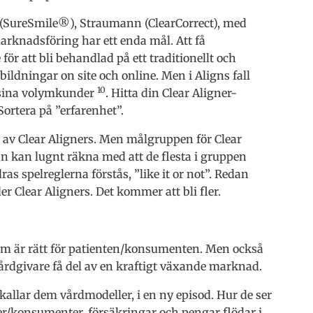
 (SureSmile®️), Straumann (ClearCorrect), med
arknadsföring har ett enda mål. Att få
för att bli behandlad på ett traditionellt och
tbildningar on site och online. Men i Aligns fall
10
l sina volymkunder
. Hitta din Clear Aligner-
ortera på ”erfarenhet”.
v Clear Aligners. Men målgruppen för Clear
n kan lugnt räkna med att de flesta i gruppen
s spelreglerna förstås, ”like it or not”. Redan
 Clear Aligners. Det kommer att bli fler.
d som är rätt för patienten/konsumenten. Men också
vårdgivare få del av en kraftigt växande marknad.
 kallar dem vårdmodeller, i en ny episod. Hur de ser
nter/konsumenter, försäkringar och pengar flödar i