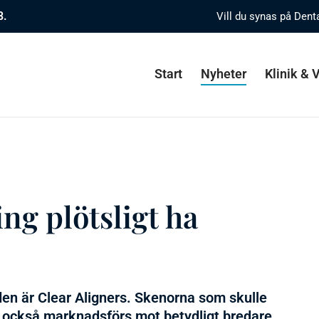
8.
Vill du synas på Dent
Start
Nyheter
Klinik &
ing plötsligt ha
en är Clear Aligners. Skenorna som skulle
u också marknadsförs mot betydligt bredare