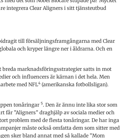
ts med det som Nobel Biocare stupade på? Mycket
are integrera Clear Aligners i sitt tjänsteutbud
bidragit till försäljningsframgångarna med Clear
lobala och kryper längre ner i åldrarna. Och en
 breda marknadsföringsstrategier satts in mot
dier och influencers är kärnan i det hela. Men
4
samarbete med NFL
(amerikanska fotbollsligan).
5
uppen tonåringar
. Den är ännu inte lika stor som
t får ”Aligners” draghjälp av sociala medier och
tort problem med de flesta tonåringar. De har inga
ampanjer måste också omfatta dem som sitter med
ingen sker bland annat med så kallade ”Mom