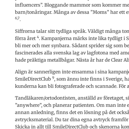
influencers”. Bloggande mammor som kommer med 
barn/tonåringar. Många av dessa ”Moms” har ett e
6,7
.
Siffrorna talar sitt tydliga språk. Väldigt många to
4
förra året
. Kampanjerna märks inte lika tydligt i 
bli mer och mer synbara. Sådant sprider sig som b
fascinerades alla svenska lag av lagfotona med am
hade präktiga metallbågar. Nästa år har de Clear Al
Align är sannerligen inte ensamma i sina kampanje
9
SmileDirectClub
, som ännu inte finns i Sverige, h
kunderna kan bli fotograferade och scannade. För 
Tandläkaren/ortodontisten, anställd av företaget, si
”anywhere”, och planerar patienten. Om man inte ens 
annan anledning, finns det en lösning på det ocks
avtrycksmaterial. Du tar dina egna avtryck framfö
Skicka in allt till SmileDirectClub och skenorna k