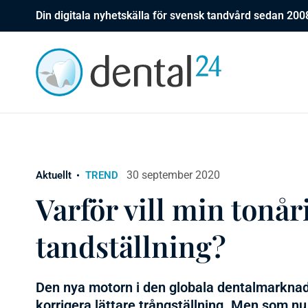
Din digitala nyhetskälla för svensk tandvård sedan 200
30 september 2020
Aktuellt
TREND
Varför vill min tonår
tandställning?
Den nya motorn i den globala dentalmarknad
korrigera lättare trångställning. Men som n