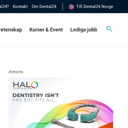
al24?
Kontakt
Om Dental24
Till Dental24 Norge
 Vetenskap
Kurser & Event
Lediga jobb