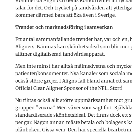
Kommer då Align och deras konkurrenter att lycka
talar för det. Och trycket på tandvården att ytterlig
kommer därmed bara att öka även i Sverige.
Trender och marknadsföring i samverkan
Ett antal sammanfallande trender har, var och en, 
Aligners. Nämnas kan skönhetsideal som blir mer g
alltmer digitaliserad tandvårdsapparat.
Men inte minst har alltså målmedvetna och mycket
patienter/konsumenter. Nya kanaler som sociala me
också större grejer. I Aligns fall bland annat ett 
Official Clear Aligner Sponsor of the NFL. Stort!
Nu riktas också allt större uppmärksamhet mot gr
gruppen ”vuxna”. Men växer som sagt fort. Självklar
standardiserade skönhetsideal. Det finns dock ett s
pengar. Någon annan måste betala och bolagens k
plånboken. Gissa vem. Den här speciella bearbetn