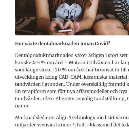
Hur växte dentalmarknaden innan Covid?
Dentalproduktmarknaden växer årligen i stort sett 
1
kanske 4-5 % om året
. Motorn i tillväxten har l
som länge växte +20 % om året har bromsat in till
utvecklingen kring CAD-CAM, keramiska material 
tandvården i grunden. Under överskådlig framtid ko
En terapiform som fött nya affärsmodeller och ny
tandvården. Clear Aligners, osynlig tandställning
namn.
Marknadsledaren Align Technology med sitt varumär
3
miljarder svenska kronor
, fullt i klass med det 