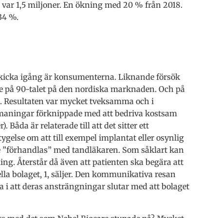
 var 1,5 miljoner. En ökning med 20 % från 2018.
34 %.
s kicka igång är konsumenterna. Liknande försök
re på 90-talet på den nordiska marknaden. Och på
. Resultaten var mycket tveksamma och i
utmaningar förknippade med att bedriva kostsam
åda är relaterade till att det sitter ett
gelse om att till exempel implantat eller osynlig
e ”förhandlas” med tandläkaren. Som såklart kan
ng. Återstår då även att patienten ska begära att
lla bolaget, 1, säljer. Den kommunikativa resan
ra i att deras ansträngningar slutar med att bolaget