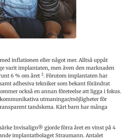
med inflationen eller något mer. Alltså uppåt
änge varit implantaten, men även den marknaden
2
 runt 6 % om året
. Förutom implantaten har
samt adhesiva tekniker som bekant förändrat
mmer också en annan företeelse att ligga i fokus.
a kommunikativa utmaningar/möjligheter för
, transparent tandskena. Kärt barn har många
ke Invisalign® gjorde förra året en vinst på 4
ledande implantatbolaget Straumann. Antalet