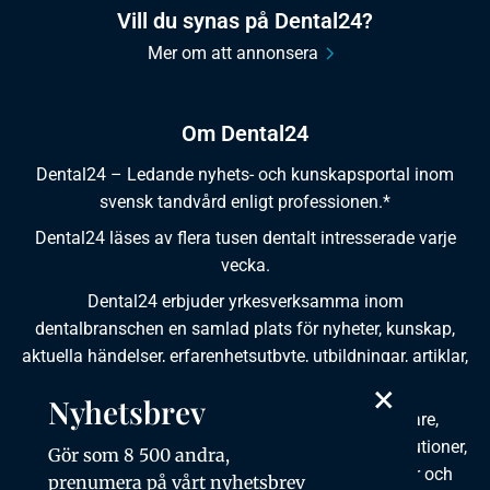
Vill du synas på Dental24?
Mer om att annonsera
Om Dental24
Dental24 – Ledande nyhets- och kunskapsportal inom
svensk tandvård enligt professionen.*
Dental24 läses av flera tusen dentalt intresserade varje
vecka.
Dental24 erbjuder yrkesverksamma inom
dentalbranschen en samlad plats för nyheter, kunskap,
aktuella händelser, erfarenhetsutbyte, utbildningar, artiklar,
dokumentation och produktinformation.
×
Nyhetsbrev
Dental24 produceras i samverkan med tandläkare,
tandhygienister, tandsköterskor, tandtekniker, institutioner,
Gör som 8 500 andra,
kursgivare, föreningar, organisationer, leverantörer och
prenumera på vårt nyhetsbrev