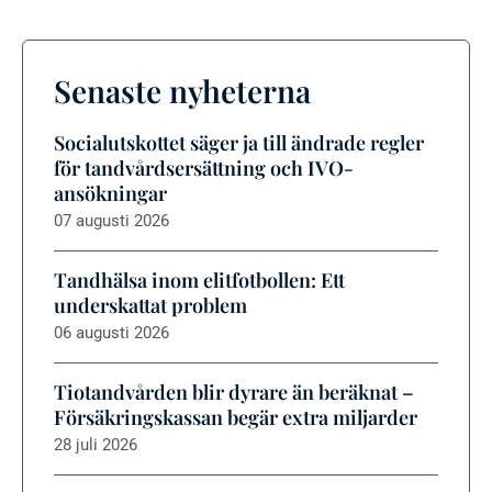
Senaste nyheterna
Socialutskottet säger ja till ändrade regler
för tandvårdsersättning och IVO-
ansökningar
07 augusti 2026
Tandhälsa inom elitfotbollen: Ett
underskattat problem
06 augusti 2026
Tiotandvården blir dyrare än beräknat –
Försäkringskassan begär extra miljarder
28 juli 2026