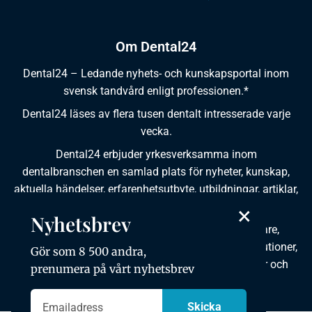
Om Dental24
Dental24 – Ledande nyhets- och kunskapsportal inom
svensk tandvård enligt professionen.*
Dental24 läses av flera tusen dentalt intresserade varje
vecka.
Dental24 erbjuder yrkesverksamma inom
dentalbranschen en samlad plats för nyheter, kunskap,
aktuella händelser, erfarenhetsutbyte, utbildningar, artiklar,
dokumentation och produktinformation.
×
Nyhetsbrev
Dental24 produceras i samverkan med tandläkare,
tandhygienister, tandsköterskor, tandtekniker, institutioner,
Gör som 8 500 andra,
kursgivare, föreningar, organisationer, leverantörer och
prenumera på vårt nyhetsbrev
andra medier.