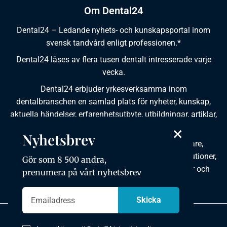
Om Dental24
Dental24 – Ledande nyhets- och kunskapsportal inom
svensk tandvård enligt professionen.*
Dental24 läses av flera tusen dentalt intresserade varje
vecka.
Dental24 erbjuder yrkesverksamma inom
dentalbranschen en samlad plats för nyheter, kunskap,
aktuella händelser, erfarenhetsutbyte, utbildningar, artiklar,
dokumentation och produktinformation.
×
Nyhetsbrev
Dental24 produceras i samverkan med tandläkare,
tandhygienister, tandsköterskor, tandtekniker, institutioner,
Gör som 8 500 andra,
kursgivare, föreningar, organisationer, leverantörer och
prenumera på vårt nyhetsbrev
andra medier.
Integritetspolicy