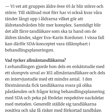
— Vi vet att gruppen äldre över 65 år blir större och
större. Till skillnad mot förr har vi också kvar våra
tänder långt upp i åldrarna vilket gör att
äldretandvården blir mer komplex. Samtidigt blir
det allt färre tandläkare som ska ta hand om de
äldres tänder, säger Eva-Karin Korduner. I vissa fall
kan därför SDA-konceptet vara tillämpbart i
behandlingsplaneringen.
Vad tycker allmäntandläkarna?
I avhandlingen gjorde hon dels en enkätstudie med
ett slumpvis urval av 102 allmäntandläkare och dels
en intervjustudie med ett mindre antal. I den
förstnämnda fick tandläkarna svara på olika
påståenden och frågor kring behandlingsplanering
med SDA och peka på fördelar respektive nackdelar
med metoden. Generellt ställde sig tandläkarna
positiva och såg få risker med förkortad tandbåge.