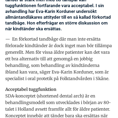
tuggfunktionen fortfarande vara acceptabel. I sin
avhandling har Eva-Karin Korduner undersökt
allmäntandläkares attityder till en så kallad förkortad
tandbåge. Hon efterfrågar en större diskussion om
när kindtänder ska ersättas.
— En förkortad tandbåge där man inte ersätta
förlorade kindtänder är dock inget man bör tillämpa
generellt. Men för vissa äldre patienter kan det vara
ett bra alternativ till att genomgå en jobbig
behandling, som behandling av kindtänderna
ibland kan vara, säger Eva-Karin Korduner, som är
specialist i oral protetik på Folktandvården i Skåne.
Acceptabel tuggfunktion
SDA-konceptet (shortened dental arch) är en
behandlingsmodell som utvecklades i början av 80-
talet i Holland avsett framför allt för äldre patienter.
Konceptet innebär att tänder bara ska ersättas när