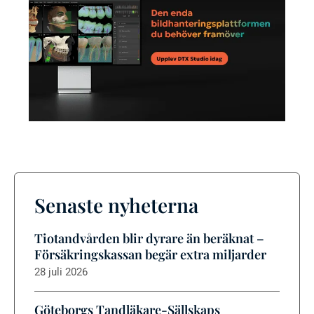
Senaste nyheterna
Tiotandvården blir dyrare än beräknat –
Försäkringskassan begär extra miljarder
28 juli 2026
Göteborgs Tandläkare-Sällskaps