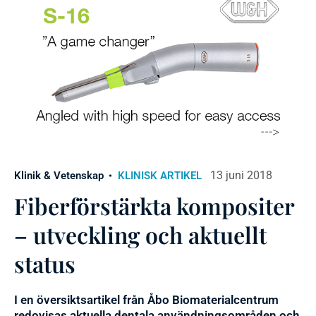
13 juni 2018
Klinik & Vetenskap
KLINISK ARTIKEL
Fiberförstärkta kompositer
– utveckling och aktuellt
status
I en översiktsartikel från Åbo Biomaterialcentrum
redovisas aktuella dentala användningsområden och