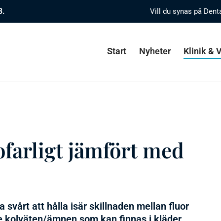
8.
Vill du synas på Dent
Start
Nyheter
Klinik &
ofarligt jämfört med
 svårt att hålla isär skillnaden mellan fluor
 kolväten/ämnen som kan finnas i kläder,