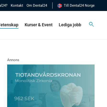
al24?
Kontakt
Om Dental24
Till Dental24 Norge
 Vetenskap
Kurser & Event
Lediga jobb