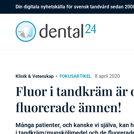
Din digitala nyhetskälla för svensk tandvård sedan 200
8 april 2020
Klinik & Vetenskap
FOKUSARTIKEL
Fluor i tandkräm är 
fluorerade ämnen!
Många patienter, och kanske vi själva, kan ha
i tandkräm/munsköljmedel och de fluorerade