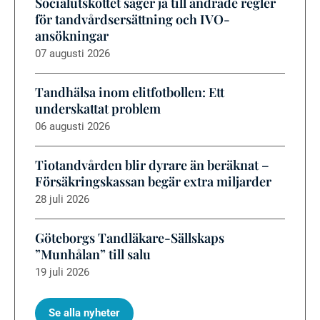
Socialutskottet säger ja till ändrade regler
för tandvårdsersättning och IVO-
ansökningar
07 augusti 2026
Tandhälsa inom elitfotbollen: Ett
underskattat problem
06 augusti 2026
Tiotandvården blir dyrare än beräknat –
Försäkringskassan begär extra miljarder
28 juli 2026
Göteborgs Tandläkare-Sällskaps
”Munhålan” till salu
19 juli 2026
Se alla nyheter