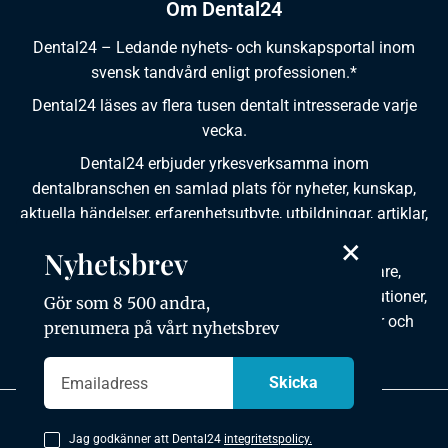
Om Dental24
Dental24 – Ledande nyhets- och kunskapsportal inom
svensk tandvård enligt professionen.*
Dental24 läses av flera tusen dentalt intresserade varje
vecka.
Dental24 erbjuder yrkesverksamma inom
dentalbranschen en samlad plats för nyheter, kunskap,
aktuella händelser, erfarenhetsutbyte, utbildningar, artiklar,
×
dokumentation och produktinformation.
Nyhetsbrev
Dental24 produceras i samverkan med tandläkare,
tandhygienister, tandsköterskor, tandtekniker, institutioner,
Gör som 8 500 andra,
kursgivare, föreningar, organisationer, leverantörer och
prenumera på vårt nyhetsbrev
andra medier.
Integritetspolicy
Jag godkänner att Dental24
integritetspolicy.
Copyright © 2026 Dental24. All rights reserved.