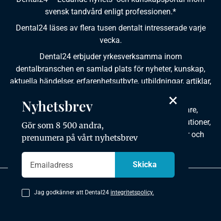
svensk tandvård enligt professionen.*
Dental24 läses av flera tusen dentalt intresserade varje
vecka.
Dental24 erbjuder yrkesverksamma inom
dentalbranschen en samlad plats för nyheter, kunskap,
aktuella händelser, erfarenhetsutbyte, utbildningar, artiklar,
dokumentation och produktinformation.
×
Nyhetsbrev
Dental24 produceras i samverkan med tandläkare,
tandhygienister, tandsköterskor, tandtekniker, institutioner,
Gör som 8 500 andra,
kursgivare, föreningar, organisationer, leverantörer och
prenumera på vårt nyhetsbrev
andra medier.
Integritetspolicy
Jag godkänner att Dental24
integritetspolicy.
Copyright © 2026 Dental24. All rights reserved.
Utvecklad av mkmedia