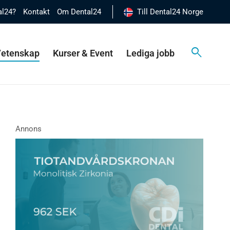
al24?
Kontakt
Om Dental24
Till Dental24 Norge
 Vetenskap
Kurser & Event
Lediga jobb