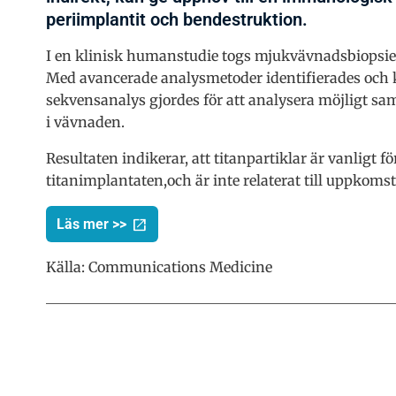
periimplantit och bendestruktion.
I en klinisk humanstudie togs mjukvävnadsbiopsier
Med avancerade analysmetoder identifierades och 
sekvensanalys gjordes för att analysera möjligt sa
i vävnaden.
Resultaten indikerar, att titanpartiklar är vanlig
titanimplantaten,och är inte relaterat till uppkomst
Läs mer >>
Källa:
Communications Medicine