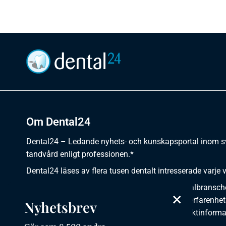
Om Dental24
Dental24 – Ledande nyhets- och kunskapsportal inom 
tandvård enligt professionen.*
Dental24 läses av flera tusen dentalt intresserade varje 
Dental24 erbjuder yrkesverksamma inom dentalbransch
×
plats för nyheter, kunskap, aktuella händelser, erfarenhet
Nyhetsbrev
utbildningar, artiklar, dokumentation och produktinforma