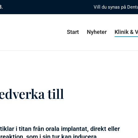
8.
Vill du synas på Dent
Start
Nyheter
Klinik &
edverka till
klar i titan från orala implantat, direkt eller
reaktion, som i sin tur kan inducera