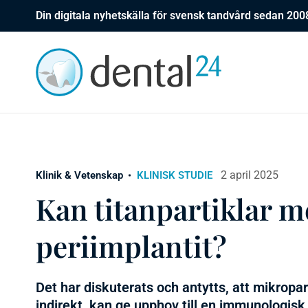
Din digitala nyhetskälla för svensk tandvård sedan 200
2 april 2025
Klinik & Vetenskap
KLINISK STUDIE
Kan titanpartiklar m
periimplantit?
Det har diskuterats och antytts, att mikroparti
indirekt, kan ge upphov till en immunologisk 