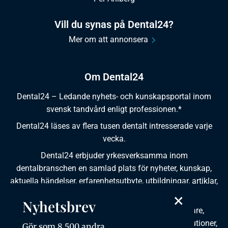
Vill du synas på Dental24?
Mer om att annonsera
Om Dental24
Dental24 – Ledande nyhets- och kunskapsportal inom
svensk tandvård enligt professionen.*
Dental24 läses av flera tusen dentalt intresserade varje
vecka.
Dental24 erbjuder yrkesverksamma inom
dentalbranschen en samlad plats för nyheter, kunskap,
aktuella händelser, erfarenhetsutbyte, utbildningar, artiklar,
×
dokumentation och produktinformation.
Nyhetsbrev
Dental24 produceras i samverkan med tandläkare,
tandhygienister, tandsköterskor, tandtekniker, institutioner,
Gör som 8 500 andra,