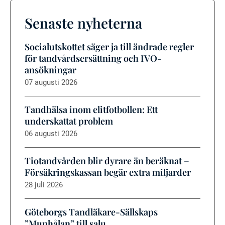
Senaste nyheterna
Socialutskottet säger ja till ändrade regler
för tandvårdsersättning och IVO-
ansökningar
07 augusti 2026
Tandhälsa inom elitfotbollen: Ett
underskattat problem
06 augusti 2026
Tiotandvården blir dyrare än beräknat –
Försäkringskassan begär extra miljarder
28 juli 2026
Göteborgs Tandläkare-Sällskaps
”Munhålan” till salu