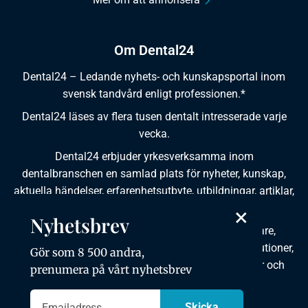
Om Dental24
Dental24 – Ledande nyhets- och kunskapsportal inom
svensk tandvård enligt professionen.*
Dental24 läses av flera tusen dentalt intresserade varje
vecka.
Dental24 erbjuder yrkesverksamma inom
dentalbranschen en samlad plats för nyheter, kunskap,
aktuella händelser, erfarenhetsutbyte, utbildningar, artiklar,
dokumentation och produktinformation.
×
Nyhetsbrev
Dental24 produceras i samverkan med tandläkare,
tandhygienister, tandsköterskor, tandtekniker, institutioner,
Gör som 8 500 andra,
kursgivare, föreningar, organisationer, leverantörer och
prenumera på vårt nyhetsbrev
andra medier.