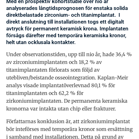
Med en prospektiv kohortstudie över nio år
analyserades långtidsprognosen för enstaka solida
direktbelastade zirconium- och titanimplantat.
I
direkt anslutning till installationen togs ett digitalt
avtryck för permanent keramisk krona. Implantaten
försågs därefter med temporära keramiska kronor,
helt utan ocklusala kontakter.
Under observationstiden, upp till nio år, hade 36,4 %
av zirconiumimplantaten och 18,2 % av
titanimplantaten förlorats som följd av
utebliven/beistande osseointegration. Kaplan-Meir
analys visade implantatöverlevnad 80,1 % för
titanimplantaten och 62,2 % för
zirkoniumimplantaten. De permanenta keramiska
kronorna var intakta utan chip eller frakturer.
Författarnas konklusion är, att zirkoniumimplantat
bör inteförses med temporära kronor som ersättning
i samband med installationen. Detta på grund av