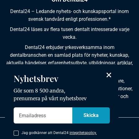
Dental24 – Ledande nyhets- och kunskapsportal inom
svensk tandvård enligt professionen.*
Dental24 läses av flera tusen dentalt intresserade varje
vecka.
Dental24 erbjuder yrkesverksamma inom
dentalbranschen en samlad plats för nyheter, kunskap,
aktuella händelser, erfarenhetsutbyte, utbildningar, artiklar,
dokumentation och produktinformation.
×
Nyhetsbrev
Dental24 produceras i samverkan med tandläkare,
tandhygienister, tandsköterskor, tandtekniker, institutioner,
Gör som 8 500 andra,
kursgivare, föreningar, organisationer, leverantörer och
prenumera på vårt nyhetsbrev
andra medier.
Integritetspolicy
Jag godkänner att Dental24
integritetspolicy.
Copyright © 2026 Dental24. All rights reserved.