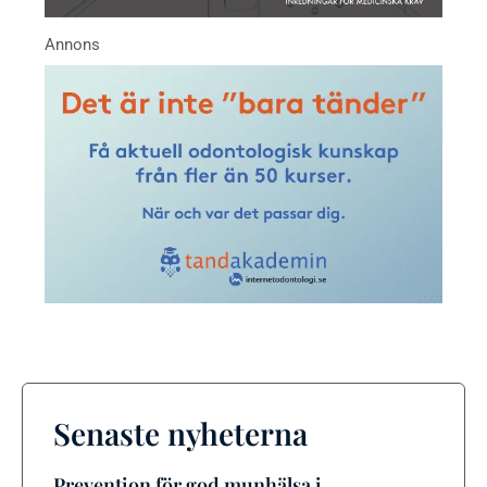
Senaste nyheterna
Prevention för god munhälsa i