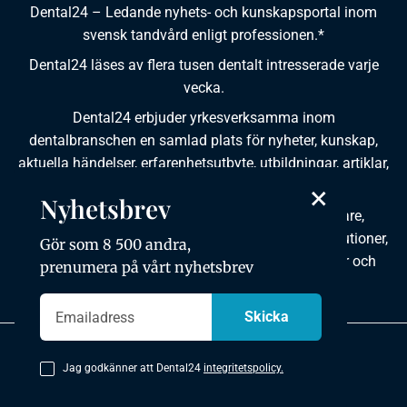
Dental24 – Ledande nyhets- och kunskapsportal inom
svensk tandvård enligt professionen.*
Dental24 läses av flera tusen dentalt intresserade varje
vecka.
Dental24 erbjuder yrkesverksamma inom
dentalbranschen en samlad plats för nyheter, kunskap,
aktuella händelser, erfarenhetsutbyte, utbildningar, artiklar,
dokumentation och produktinformation.
×
Nyhetsbrev
Dental24 produceras i samverkan med tandläkare,
tandhygienister, tandsköterskor, tandtekniker, institutioner,
Gör som 8 500 andra,
kursgivare, föreningar, organisationer, leverantörer och
prenumera på vårt nyhetsbrev
andra medier.
Integritetspolicy
Jag godkänner att Dental24
integritetspolicy.
Copyright © 2026 Dental24. All rights reserved.
Utvecklad av mkmedia