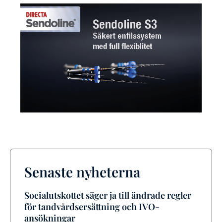
Senaste nyheterna
Socialutskottet säger ja till ändrade regler
för tandvårdsersättning och IVO-
ansökningar