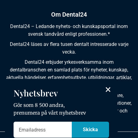
Om Dental24
Dental24 – Ledande nyhets- och kunskapsportal inom
svensk tandvård enligt professionen.*
Dental24 läses av flera tusen dentalt intresserade varje
vecka.
Dental24 erbjuder yrkesverksamma inom
dentalbranschen en samlad plats för nyheter, kunskap,
aktuella händelser, erfarenhetsutbyte, utbildningar, artiklar,
dokumentation och produktinformation.
×
Nyhetsbrev
Dental24 produceras i samverkan med tandläkare,
tandhygienister, tandsköterskor, tandtekniker, institutioner,
Gör som 8 500 andra,
kursgivare, föreningar, organisationer, leverantörer och
prenumera på vårt nyhetsbrev
andra medier.