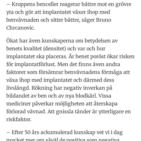
– Kroppens benceller reagerar bättre mot en grövre
yta och gör att implantatet växer ihop med
benvävnaden och sitter bättre, säger Bruno
Chrcanovic.
Ökat har även kunskaperna om betydelsen av
benets kvalitet (densitet) och var och hur
implantatet ska placeras. Är benet poröst ökar risken
för implantatförlust. Men det finns även andra
faktorer som försämrar benvävnadens förmåga att
växa ihop med implantatet och därmed dess
livslängd. Rökning har negativ inverkan på
bildandet av ben och av nya blodkärl. Vissa
mediciner påverkar möjligheten att återskapa
förlorad vävnad. Att gnissla tänder är ytterligare en
riskfaktor.
– Efter 50 års ackumulerad kunskap vet vi i dag
mycket mer om såväl de positiva som negativa