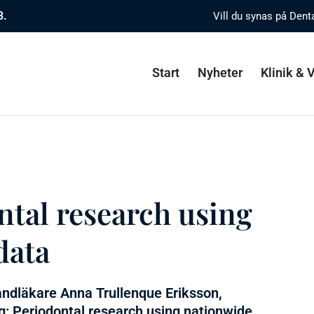
8.
Vill du synas på Dent
Start
Nyheter
Klinik &
ntal research using
data
andläkare Anna Trullenque Eriksson,
g: Periodontal research using nationwide