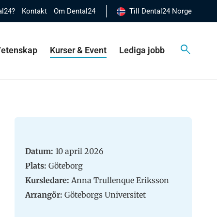
al24?
Kontakt
Om Dental24
Till Dental24 Norge
 Vetenskap
Kurser & Event
Lediga jobb
Datum:
10 april 2026
Plats:
Göteborg
Kursledare:
Anna Trullenque Eriksson
Arrangör:
Göteborgs Universitet