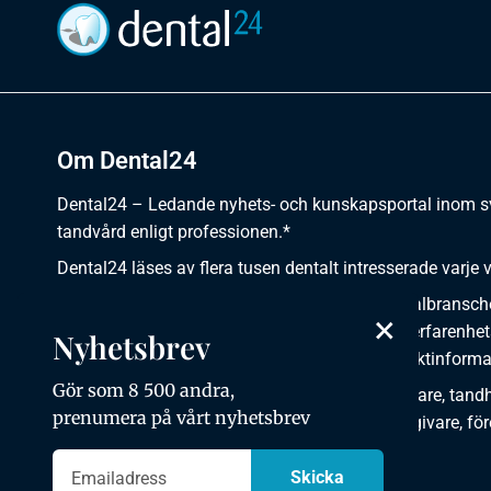
Om Dental24
Dental24 – Ledande nyhets- och kunskapsportal inom 
tandvård enligt professionen.*
Dental24 läses av flera tusen dentalt intresserade varje 
Dental24 erbjuder yrkesverksamma inom dentalbransch
×
plats för nyheter, kunskap, aktuella händelser, erfarenhet
Nyhetsbrev
utbildningar, artiklar, dokumentation och produktinforma
Gör som 8 500 andra,
Dental24 produceras i samverkan med tandläkare, tandhy
prenumera på vårt nyhetsbrev
tandsköterskor, tandtekniker, institutioner, kursgivare, fö
organisationer, leverantörer och andra medier.