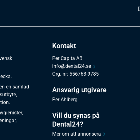
Kontakt
svensk
Per Capita AB
info@dental24.se
Org. nr: 556763-9785
vecka.
en en samlad
Ansvarig utgivare
sutbyte,
Per Ahlberg
tion.
gienister,
Vill du synas på
reningar,
Dental24?
Mer om att annonsera