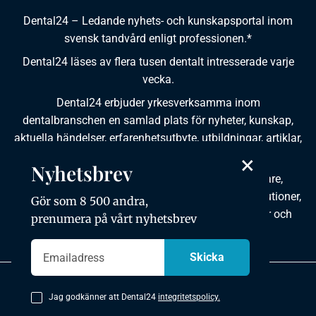
Dental24 – Ledande nyhets- och kunskapsportal inom
svensk tandvård enligt professionen.*
Dental24 läses av flera tusen dentalt intresserade varje
vecka.
Dental24 erbjuder yrkesverksamma inom
dentalbranschen en samlad plats för nyheter, kunskap,
aktuella händelser, erfarenhetsutbyte, utbildningar, artiklar,
dokumentation och produktinformation.
×
Nyhetsbrev
Dental24 produceras i samverkan med tandläkare,
tandhygienister, tandsköterskor, tandtekniker, institutioner,
Gör som 8 500 andra,
kursgivare, föreningar, organisationer, leverantörer och
prenumera på vårt nyhetsbrev
andra medier.
Integritetspolicy
Jag godkänner att Dental24
integritetspolicy.
Copyright © 2026 Dental24. All rights reserved.