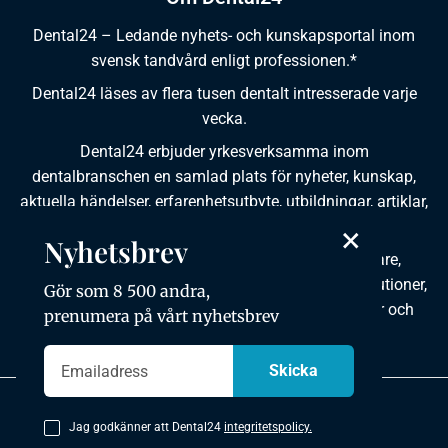
Dental24 – Ledande nyhets- och kunskapsportal inom
svensk tandvård enligt professionen.*
Dental24 läses av flera tusen dentalt intresserade varje
vecka.
Dental24 erbjuder yrkesverksamma inom
dentalbranschen en samlad plats för nyheter, kunskap,
aktuella händelser, erfarenhetsutbyte, utbildningar, artiklar,
dokumentation och produktinformation.
×
Nyhetsbrev
Dental24 produceras i samverkan med tandläkare,
tandhygienister, tandsköterskor, tandtekniker, institutioner,
Gör som 8 500 andra,
kursgivare, föreningar, organisationer, leverantörer och
prenumera på vårt nyhetsbrev
andra medier.
Integritetspolicy
Jag godkänner att Dental24
integritetspolicy.
Copyright © 2026 Dental24. All rights reserved.